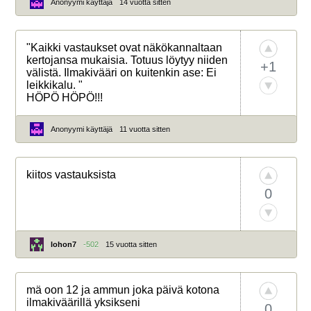
Anonyymi käyttäjä
14 vuotta sitten
"Kaikki vastaukset ovat näkökannaltaan
kertojansa mukaisia. Totuus löytyy niiden
+1
välistä. Ilmakivääri on kuitenkin ase: Ei
leikkikalu. "
HÖPÖ HÖPÖ!!!
Anonyymi käyttäjä
11 vuotta sitten
kiitos vastauksista
0
lohon7
-502
15 vuotta sitten
mä oon 12 ja ammun joka päivä kotona
ilmakiväärillä yksikseni
0