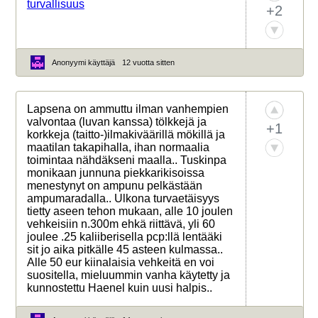
turvallisuus
+2
Anonyymi käyttäjä
12 vuotta sitten
Lapsena on ammuttu ilman vanhempien
valvontaa (luvan kanssa) tölkkejä ja
+1
korkkeja (taitto-)ilmakiväärillä mökillä ja
maatilan takapihalla, ihan normaalia
toimintaa nähdäkseni maalla.. Tuskinpa
monikaan junnuna piekkarikisoissa
menestynyt on ampunu pelkästään
ampumaradalla.. Ulkona turvaetäisyys
tietty aseen tehon mukaan, alle 10 joulen
vehkeisiin n.300m ehkä riittävä, yli 60
joulee .25 kaliiberisella pcp:llä lentääki
sit jo aika pitkälle 45 asteen kulmassa..
Alle 50 eur kiinalaisia vehkeitä en voi
suositella, mieluummin vanha käytetty ja
kunnostettu Haenel kuin uusi halpis..