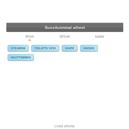
Suosituimmat aiheet
90vrk
365vrk
kaikki
STEARIINI
TISLATTU VESI
VAATE
HAISEE
NAUTTIMINEN
Lisää aiheita