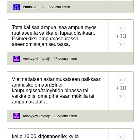
Pihlis12
-73
15 vuotta sitten
Totta kai saa ampua, saa ampua myös
ruutiaseella vaikka ei lupaa olisikaan.
+13
Esimerkiksi ampumaseurassa
aseenomistajan seurassa.
Anonyymi käyttäjä
15 vuotta sitten
Viet natiaisen asianmukaiseen paikkaan
ammuskelemaan.Eli ei
+10
kaupungissa/taloyhtiön pihassa tai
vaikka olisi oma piha vaan mökillä tai
ampumaradalla.
Anonyymi käyttäjä
15 vuotta sitten
kello 16:06 kirjottaneelle: kyllä