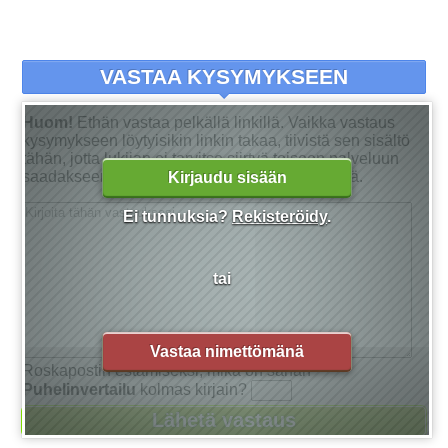
VASTAA KYSYMYKSEEN
Huom!
Ethän vastaa pelkällä linkillä. Vaikka vastaus
kysymykseen löytyisikin linkin takaa, tiivistä sen sisältö
tähän, jotta lukijan ei tarvitse siirtyä toiseen palveluun
saadakseen tarkan vastauksen kysymykseensä.
Kirjaudu sisään
Ei tunnuksia?
Rekisteröidy
.
tai
Vastaa nimettömänä
Roskapostin estämiseksi, mikä on sanan
Puhelinvertailu
kolmas kirjain?