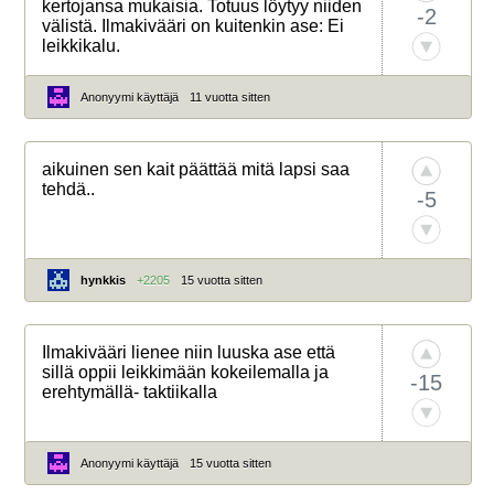
kertojansa mukaisia. Totuus löytyy niiden
-2
välistä. Ilmakivääri on kuitenkin ase: Ei
leikkikalu.
Anonyymi käyttäjä
11 vuotta sitten
aikuinen sen kait päättää mitä lapsi saa
tehdä..
-5
hynkkis
+2205
15 vuotta sitten
Ilmakivääri lienee niin luuska ase että
sillä oppii leikkimään kokeilemalla ja
-15
erehtymällä- taktiikalla
Anonyymi käyttäjä
15 vuotta sitten