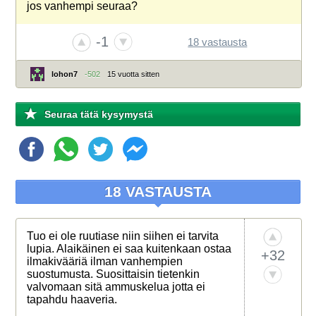
jos vanhempi seuraa?
-1
18 vastausta
lohon7
-502
15 vuotta sitten
Seuraa tätä kysymystä
18 VASTAUSTA
Tuo ei ole ruutiase niin siihen ei tarvita
lupia. Alaikäinen ei saa kuitenkaan ostaa
+32
ilmakivääriä ilman vanhempien
suostumusta. Suosittaisin tietenkin
valvomaan sitä ammuskelua jotta ei
tapahdu haaveria.