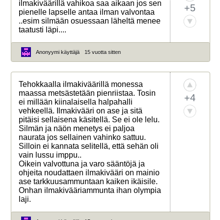
ilmakiväärillä vahikoa saa aikaan jos sen
+5
pienelle lapselle antaa ilman valvontaa
..esim silmään osuessaan läheltä menee
taatusti läpi....
Anonyymi käyttäjä
15 vuotta sitten
Tehokkaalla ilmakiväärillä monessa
maassa metsästetään pienriistaa. Tosin
+4
ei millään kiinalaisella halpahalli
vehkeellä. Ilmakivääri on ase ja sitä
pitäisi sellaisena käsitellä. Se ei ole lelu.
Silmän ja näön menetys ei paljoa
naurata jos sellainen vahinko sattuu.
Silloin ei kannata selitellä, että sehän oli
vain lussu imppu..
Oikein valvottuna ja varo sääntöjä ja
ohjeita noudattaen ilmakivääri on mainio
ase tarkkuusammuntaan kaiken ikäisile.
Onhan ilmakivääriammunta ihan olympia
laji.