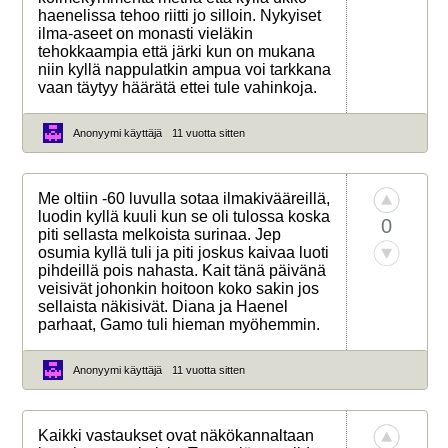
haenelissa tehoo riitti jo silloin. Nykyiset
ilma-aseet on monasti vieläkin
tehokkaampia että järki kun on mukana
niin kyllä nappulatkin ampua voi tarkkana
vaan täytyy häärätä ettei tule vahinkoja.
Anonyymi käyttäjä
11 vuotta sitten
Me oltiin -60 luvulla sotaa ilmakivääreillä,
luodin kyllä kuuli kun se oli tulossa koska
0
piti sellasta melkoista surinaa. Jep
osumia kyllä tuli ja piti joskus kaivaa luoti
pihdeillä pois nahasta. Kait tänä päivänä
veisivät johonkin hoitoon koko sakin jos
sellaista näkisivät. Diana ja Haenel
parhaat, Gamo tuli hieman myöhemmin.
Anonyymi käyttäjä
11 vuotta sitten
Kaikki vastaukset ovat näkökannaltaan