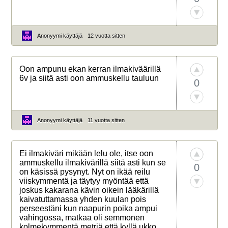
Anonyymi käyttäjä
12 vuotta sitten
Oon ampunu ekan kerran ilmakiväärillä
6v ja siitä asti oon ammuskellu tauluun
0
Anonyymi käyttäjä
11 vuotta sitten
Ei ilmakiväri mikään lelu ole, itse oon
ammuskellu ilmakivärillä siitä asti kun se
0
on käsissä pysynyt. Nyt on ikää reilu
viiskymmentä ja täytyy myöntää että
joskus kakarana kävin oikein lääkärillä
kaivatuttamassa yhden kuulan pois
perseestäni kun naapurin poika ampui
vahingossa, matkaa oli semmonen
kolmekymmentä metriä että kyllä ukko