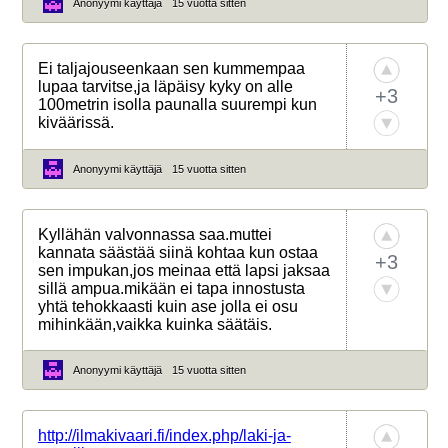
Anonyymi käyttäjä
15 vuotta sitten
Ei taljajouseenkaan sen kummempaa
lupaa tarvitse,ja läpäisy kyky on alle
+3
100metrin isolla paunalla suurempi kun
kiväärissä.
Anonyymi käyttäjä
15 vuotta sitten
Kyllähän valvonnassa saa.muttei
kannata säästää siinä kohtaa kun ostaa
+3
sen impukan,jos meinaa että lapsi jaksaa
sillä ampua.mikään ei tapa innostusta
yhtä tehokkaasti kuin ase jolla ei osu
mihinkään,vaikka kuinka säätäis.
Anonyymi käyttäjä
15 vuotta sitten
http://ilmakivaari.fi/index.php/laki-ja-