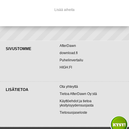
Lisää aiheita
AfterDawn
SIVUSTOMME
download.fi
Puhelinvertailu
HIGH.FI
Ota yhteyttä
LISÄTIETOA
Tietoa AfterDawn Oy:stä
Käyttöehdot ja tietoa
yksityisyydensuojasta
Tietosuojaseloste