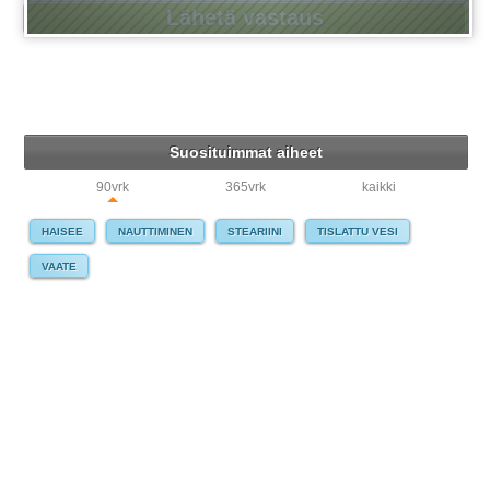
Suosituimmat aiheet
90vrk
365vrk
kaikki
HAISEE
NAUTTIMINEN
STEARIINI
TISLATTU VESI
VAATE