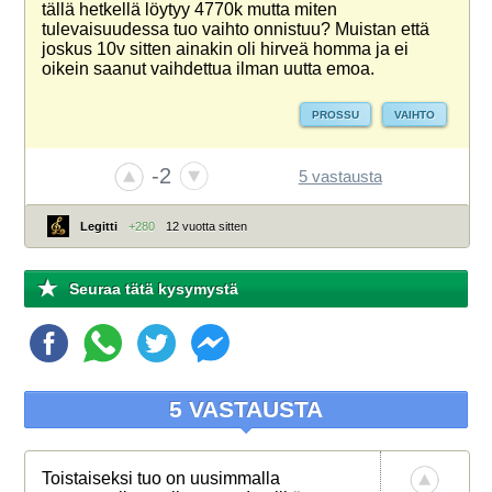
tällä hetkellä löytyy 4770k mutta miten
tulevaisuudessa tuo vaihto onnistuu? Muistan että
joskus 10v sitten ainakin oli hirveä homma ja ei
oikein saanut vaihdettua ilman uutta emoa.
PROSSU
VAIHTO
-2
5 vastausta
Legitti
+280
12 vuotta sitten
Seuraa tätä kysymystä
5 VASTAUSTA
Toistaiseksi tuo on uusimmalla