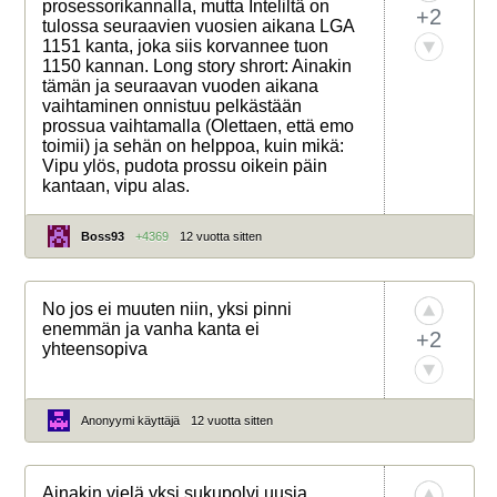
prosessorikannalla, mutta Inteliltä on
+2
tulossa seuraavien vuosien aikana LGA
1151 kanta, joka siis korvannee tuon
1150 kannan. Long story shrort: Ainakin
tämän ja seuraavan vuoden aikana
vaihtaminen onnistuu pelkästään
prossua vaihtamalla (Olettaen, että emo
toimii) ja sehän on helppoa, kuin mikä:
Vipu ylös, pudota prossu oikein päin
kantaan, vipu alas.
Boss93
+4369
12 vuotta sitten
No jos ei muuten niin, yksi pinni
enemmän ja vanha kanta ei
+2
yhteensopiva
Anonyymi käyttäjä
12 vuotta sitten
Ainakin vielä yksi sukupolvi uusia