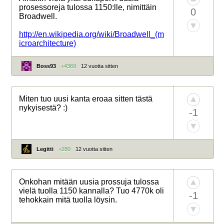
prosessoreja tulossa 1150:lle, nimittäin
0
Broadwell.
http://en.wikipedia.org/wiki/Broadwell_(m
icroarchitecture)
Boss93
+4369
12 vuotta sitten
Miten tuo uusi kanta eroaa sitten tästä
nykyisestä? :)
-1
Legitti
+280
12 vuotta sitten
Onkohan mitään uusia prossuja tulossa
vielä tuolla 1150 kannalla? Tuo 4770k oli
-1
tehokkain mitä tuolla löysin.