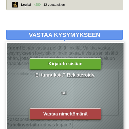
Legitti
+280
12 vuotta sitten
VASTAA KYSYMYKSEEN
Huom!
Ethän vastaa pelkällä linkillä. Vaikka vastaus
kysymykseen löytyisikin linkin takaa, tiivistä sen sisältö
tähän, jotta lukijan ei tarvitse siirtyä toiseen palveluun
saadakseen tarkan vastauksen kysymykseensä.
Kirjaudu sisään
Ei tunnuksia?
Rekisteröidy
.
tai
Vastaa nimettömänä
Roskapostin estämiseksi, mikä on sanan
Puhelinvertailu
kolmas kirjain?