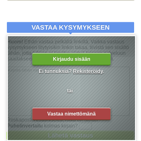
VASTAA KYSYMYKSEEN
Huom!
Ethän vastaa pelkällä linkillä. Vaikka vastaus
kysymykseen löytyisikin linkin takaa, tiivistä sen sisältö
tähän, jotta lukijan ei tarvitse siirtyä toiseen palveluun
saadakseen tarkan vastauksen kysymykseensä.
Kirjaudu sisään
Ei tunnuksia?
Rekisteröidy
.
tai
Vastaa nimettömänä
Roskapostin estämiseksi, mikä on sanan
Puhelinvertailu
kolmas kirjain?