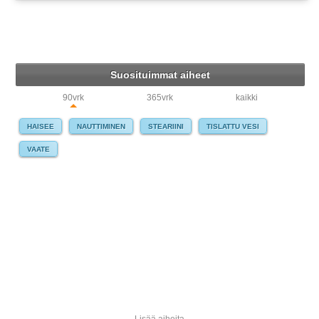
Suosituimmat aiheet
90vrk
365vrk
kaikki
HAISEE
NAUTTIMINEN
STEARIINI
TISLATTU VESI
VAATE