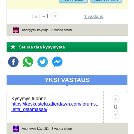
+1
1 vastaus
Anonyymi käyttäjä
8 vuotta sitten
Seuraa tätä kysymystä
YKSI VASTAUS
Kysymys tuonne:
https://keskustelu.afterdawn.com/forums..
0
.etta_ostamassa/
Anonyymi käyttäjä
8 vuotta sitten