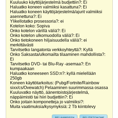
Kuuluuko käyttöjärjestelmä budjettiin?: Ei
Haluatko koneen valmiiksi kasattuna?: Ei
Haluatko koneen käyttöjärjestelmä/ajurit valmiiksi
asennettuna?: Ei
Ylikellotatko prosessoria?: ei
Kotelon koko: Sopiva
Onko kotelon värillä väliä?: Ei
Onko kotelon ulkomuodolla väliä?: Ei
Onko tietokoneen hiljaisuudella väliä?: ei
merkittävästi
Tarvitsetko langatonta verkkoyhteyttä?: Kyllä
Onko Saksasta/ulkomailta tilaaminen mahdollista?:
Ei
Tarvitsetko DVD- tai Blu-Ray -asemaa?: En
kumpaakaan
Haluatko koneeseen SSD:n?: kyllä mielellään
250gb
Koneen käyttötarkoitus: (Pubg/Fortnite/Rainbow
sixx/cs/Ovewatch) Pelaaminen suurimmassa osassa
Kuuluvatko näyttö, äänentoistojärjestelmä,
näppäimistö tai hiiri budjettiin?: Ei
Onko joitain komponetteja jo valmiiksi?:
Muita vaatimuksia/kysymyksiä: 2 Tb kiintolevy
PELAAMISEEN
PELITIETOKONE