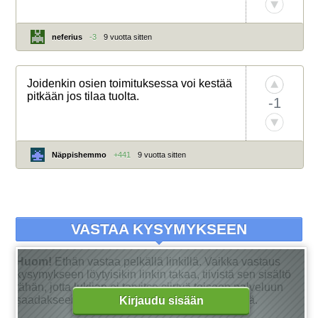
neferius
-3
9 vuotta sitten
Joidenkin osien toimituksessa voi kestää
pitkään jos tilaa tuolta.
-1
Näppishemmo
+441
9 vuotta sitten
VASTAA KYSYMYKSEEN
Huom!
Ethän vastaa pelkällä linkillä. Vaikka vastaus
kysymykseen löytyisikin linkin takaa, tiivistä sen sisältö
tähän, jotta lukijan ei tarvitse siirtyä toiseen palveluun
saadakseen tarkan vastauksen kysymykseensä.
Kirjaudu sisään