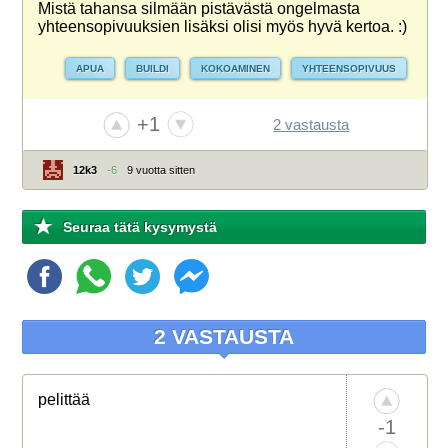
Mistä tahansa silmään pistävästä ongelmasta
yhteensopivuuksien lisäksi olisi myös hyvä kertoa. :)
APUA
BUILDI
KOKOAMINEN
YHTEENSOPIVUUS
+1
2 vastausta
12k3
-6
9 vuotta sitten
Seuraa tätä kysymystä
2 VASTAUSTA
pelittää
-1