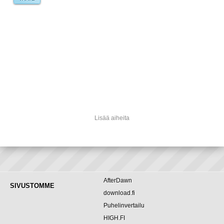
Lisää aiheita
AfterDawn
SIVUSTOMME
download.fi
Puhelinvertailu
HIGH.FI