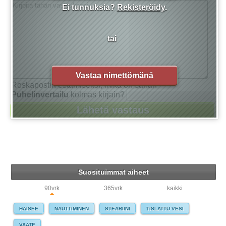
Ei tunnuksia?
Rekisteröidy
.
tai
Vastaa nimettömänä
Roskapostin estämiseksi, mikä on sanan
Puhelinvertailu
kolmas kirjain?
Suosituimmat aiheet
90vrk
365vrk
kaikki
HAISEE
NAUTTIMINEN
STEARIINI
TISLATTU VESI
VAATE