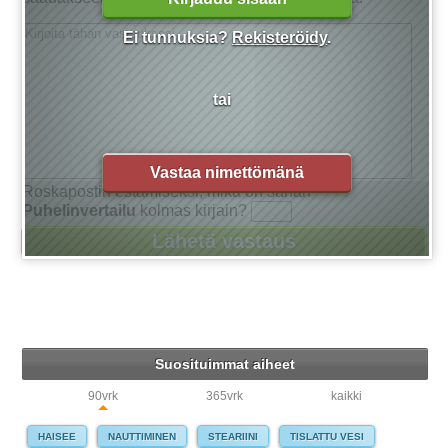
Ei tunnuksia?
Rekisteröidy
.
tai
Vastaa nimettömänä
Roskapostin estämiseksi, mikä on sanan
Puhelinvertailu
kolmas kirjain?
Suosituimmat aiheet
90vrk
365vrk
kaikki
HAISEE
NAUTTIMINEN
STEARIINI
TISLATTU VESI