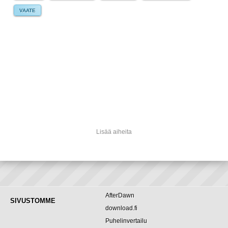
VAATE
Lisää aiheita
AfterDawn
SIVUSTOMME
download.fi
Puhelinvertailu