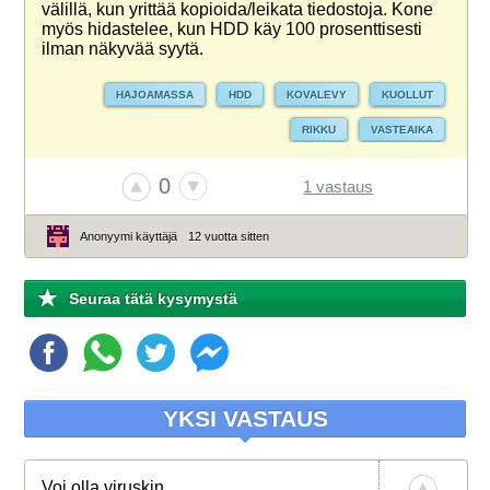
välillä, kun yrittää kopioida/leikata tiedostoja. Kone
myös hidastelee, kun HDD käy 100 prosenttisesti
ilman näkyvää syytä.
HAJOAMASSA
HDD
KOVALEVY
KUOLLUT
RIKKU
VASTEAIKA
0
1 vastaus
Anonyymi käyttäjä
12 vuotta sitten
Seuraa tätä kysymystä
YKSI VASTAUS
Voi olla viruskin.