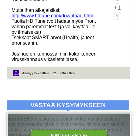
+1
Mutta ihan alkajaisiksi:
http://www.hdtune.com/download.html
Tuolta HD Tune (voit ladata myös Pron,
vähän paremmat testit ja voi käyttää 14
pv ilmaiseksi)
Tsekkaat SMART arvot (Health) ja teet
error scanin.
Jos nuo on kunnossa, niin koko koneen
virusskannaus vikasietotilassa.
Anonyymi käyttäjä
12 vuotta sitten
VASTAA KYSYMYKSEEN
Huom!
Ethän vastaa pelkällä linkillä. Vaikka vastaus
kysymykseen löytyisikin linkin takaa, tiivistä sen sisältö
tähän, jotta lukijan ei tarvitse siirtyä toiseen palveluun
saadakseen tarkan vastauksen kysymykseensä.
Kirjaudu sisään