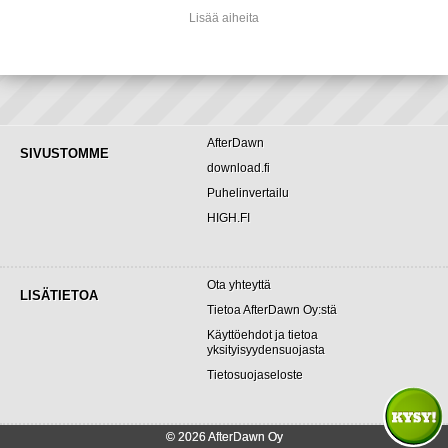
Lisää aiheita
AfterDawn
SIVUSTOMME
download.fi
Puhelinvertailu
HIGH.FI
Ota yhteyttä
LISÄTIETOA
Tietoa AfterDawn Oy:stä
Käyttöehdot ja tietoa
yksityisyydensuojasta
Tietosuojaseloste
© 2026 AfterDawn Oy