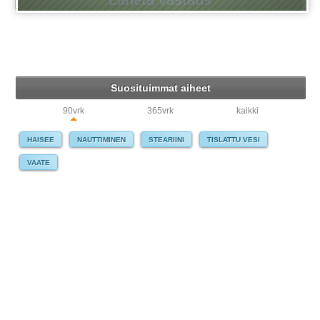
Suosituimmat aiheet
90vrk
365vrk
kaikki
HAISEE
NAUTTIMINEN
STEARIINI
TISLATTU VESI
VAATE