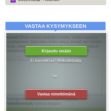
Anonyymi käyttäjä
7 vuotta sitten
VASTAA KYSYMYKSEEN
Huom!
Ethän vastaa pelkällä linkillä. Vaikka vastaus
kysymykseen löytyisikin linkin takaa, tiivistä sen sisältö
tähän, jotta lukijan ei tarvitse siirtyä toiseen palveluun
saadakseen tarkan vastauksen kysymykseensä.
Kirjaudu sisään
Ei tunnuksia?
Rekisteröidy
.
tai
Vastaa nimettömänä
Roskapostin estämiseksi, mikä on sanan
Puhelinvertailu
kolmas kirjain?