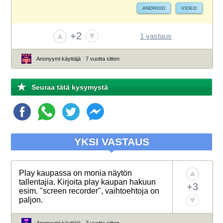
ANDROID
VIDEO
+2
1 vastaus
Anonyymi käyttäjä
7 vuotta sitten
Seuraa tätä kysymystä
YKSI VASTAUS
Play kaupassa on monia näytön
tallentajia. Kirjoita play kaupan hakuun
+3
esim. "screen recorder", vaihtoehtoja on
paljon.