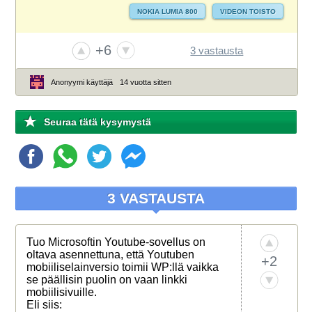
NOKIA LUMIA 800
VIDEON TOISTO
+6
3 vastausta
Anonyymi käyttäjä
14 vuotta sitten
Seuraa tätä kysymystä
3 VASTAUSTA
Tuo Microsoftin Youtube-sovellus on
oltava asennettuna, että Youtuben
+2
mobiiliselainversio toimii WP:llä vaikka
se päällisin puolin on vaan linkki
mobiilisivuille.
Eli siis: