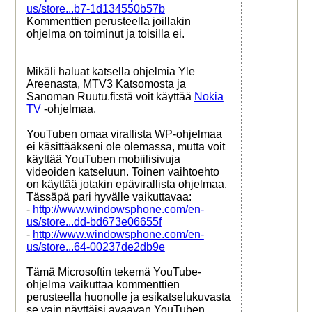
us/store...b7-1d134550b57b
Kommenttien perusteella joillakin
ohjelma on toiminut ja toisilla ei.
Mikäli haluat katsella ohjelmia Yle
Areenasta, MTV3 Katsomosta ja
Sanoman Ruutu.fi:stä voit käyttää
Nokia
TV
-ohjelmaa.
YouTuben omaa virallista WP-ohjelmaa
ei käsittääkseni ole olemassa, mutta voit
käyttää YouTuben mobiilisivuja
videoiden katseluun. Toinen vaihtoehto
on käyttää jotakin epävirallista ohjelmaa.
Tässäpä pari hyvälle vaikuttavaa:
-
http://www.windowsphone.com/en-
us/store...dd-bd673e06655f
-
http://www.windowsphone.com/en-
us/store...64-00237de2db9e
Tämä Microsoftin tekemä YouTube-
ohjelma vaikuttaa kommenttien
perusteella huonolle ja esikatselukuvasta
se vain näyttäisi avaavan YouTuben