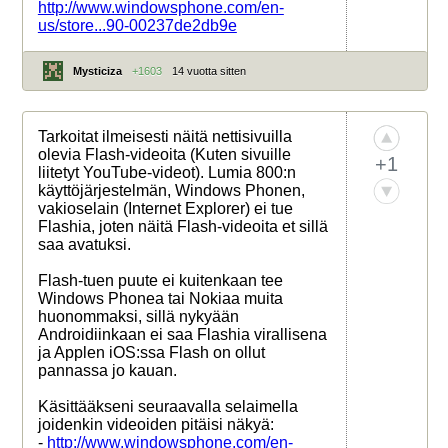
http://www.windowsphone.com/en-
us/store...90-00237de2db9e
Mysticiza
+1603
14 vuotta sitten
Tarkoitat ilmeisesti näitä nettisivuilla
olevia Flash-videoita (Kuten sivuille
+1
liitetyt YouTube-videot). Lumia 800:n
käyttöjärjestelmän, Windows Phonen,
vakioselain (Internet Explorer) ei tue
Flashia, joten näitä Flash-videoita et sillä
saa avatuksi.
Flash-tuen puute ei kuitenkaan tee
Windows Phonea tai Nokiaa muita
huonommaksi, sillä nykyään
Androidiinkaan ei saa Flashia virallisena
ja Applen iOS:ssa Flash on ollut
pannassa jo kauan.
Käsittääkseni seuraavalla selaimella
joidenkin videoiden pitäisi näkyä:
-
http://www.windowsphone.com/en-