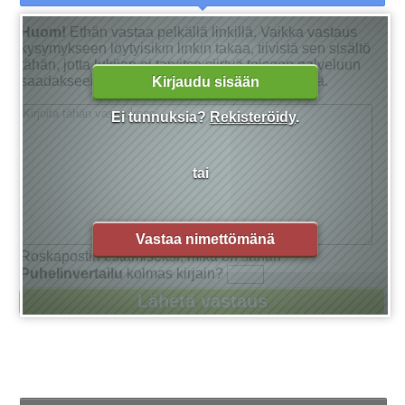
Huom!
Ethän vastaa pelkällä linkillä. Vaikka vastaus
kysymykseen löytyisikin linkin takaa, tiivistä sen sisältö
tähän, jotta lukijan ei tarvitse siirtyä toiseen palveluun
saadakseen tarkan vastauksen kysymykseensä.
Kirjaudu sisään
Ei tunnuksia?
Rekisteröidy
.
tai
Vastaa nimettömänä
Roskapostin estämiseksi, mikä on sanan
Puhelinvertailu
kolmas kirjain?