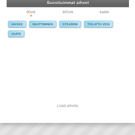
Suosituimmat aiheet
90vrk
365vrk
kaikki
HAISEE
NAUTTIMINEN
STEARIINI
TISLATTU VESI
VAATE
Lisää aiheita