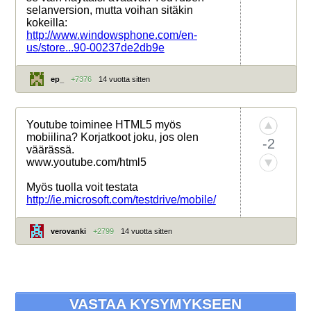
selanversion, mutta voihan sitäkin
kokeilla:
http://www.windowsphone.com/en-
us/store...90-00237de2db9e
ep_
+7376
14 vuotta sitten
Youtube toiminee HTML5 myös
mobiilina? Korjatkoot joku, jos olen
-2
väärässä.
www.youtube.com/html5
Myös tuolla voit testata
http://ie.microsoft.com/testdrive/mobile/
verovanki
+2799
14 vuotta sitten
VASTAA KYSYMYKSEEN