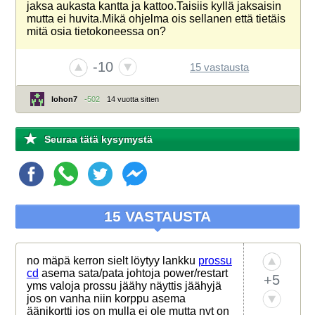
jaksa aukasta kantta ja kattoo.Taisiis kyllä jaksaisin
mutta ei huvita.Mikä ohjelma ois sellanen että tietäis
mitä osia tietokoneessa on?
-10
15 vastausta
lohon7
-502
14 vuotta sitten
Seuraa tätä kysymystä
15 VASTAUSTA
no mäpä kerron sielt löytyy lankku
prossu
cd
asema sata/pata johtoja power/restart
+5
yms valoja prossu jäähy näyttis jäähyjä
jos on vanha niin korppu asema
äänikortti jos on mulla ei ole mutta nyt on