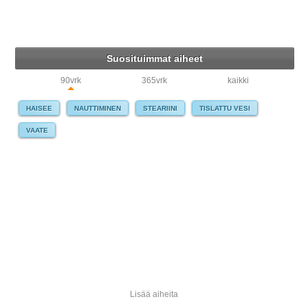
Suosituimmat aiheet
90vrk
365vrk
kaikki
HAISEE
NAUTTIMINEN
STEARIINI
TISLATTU VESI
VAATE
Lisää aiheita