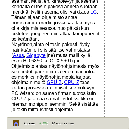
aseman. Muistien, kiintolevyn ja aseman
kohdalla ei tosin pakosti anneta suoraan
merkkiä, tyyliin asema olisi vaikkapa
LG
.
Tämän sijaan ohjelmisto antaa
numoroidun koodin jossa saattaa myös
olla kirjaimia seassa, nuo pätkät kun
pistelee googleen niin alkaa komponentit
selkeämään.
Näytönohjainta ei tosin pakosti löydy
näinkään, eli siis sitä itse valmistajaa
(
Asus
,
Gigabyte
jne) mutta malli kyllä,
esim HD 6850 tai GTX 560Ti jne.
Ohjelmisto antaa näytönohjaimesta myös
sen tiedot, paremmin ja enemmän infoa
esimerkiksi näytönohjaimesta tarjoaa
ohjelma nimeltä
GPU-Z
.
CPU-Z
taas
kertoo prosessorin, muistit ja emolevyn,
PC Wizard on saman firman tuotos kuin
CPU-Z ja antaa samat tiedot, vaikkakin
hieman monipuolisemmin. Sekä sisältää
joitakin mittaus/testi ohjelmia.
_kooma_
+1007
14 vuotta sitten