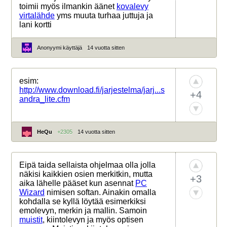
toimii myös ilmankin äänet
kovalevy
virtalähde
yms muuta turhaa juttuja ja
lani kortti
Anonyymi käyttäjä
14 vuotta sitten
esim:
http://www.download.fi/jarjestelma/jarj...s
+4
andra_lite.cfm
HeQu
+2305
14 vuotta sitten
Eipä taida sellaista ohjelmaa olla jolla
näkisi kaikkien osien merkitkin, mutta
+3
aika lähelle pääset kun asennat
PC
Wizard
nimisen softan. Ainakin omalla
kohdalla se kyllä löytää esimerkiksi
emolevyn, merkin ja mallin. Samoin
muistit
, kiintolevyn ja myös optisen