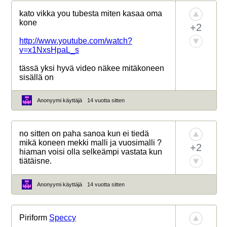
kato vikka you tubesta miten kasaa oma
kone
+2
http://www.youtube.com/watch?
v=x1NxsHpaL_s
tässä yksi hyvä video näkee mitäkoneen
sisällä on
Anonyymi käyttäjä
14 vuotta sitten
no sitten on paha sanoa kun ei tiedä
mikä koneen mekki malli ja vuosimalli ?
+2
hiaman voisi olla selkeämpi vastata kun
tiätäisne.
Anonyymi käyttäjä
14 vuotta sitten
Piriform
Speccy