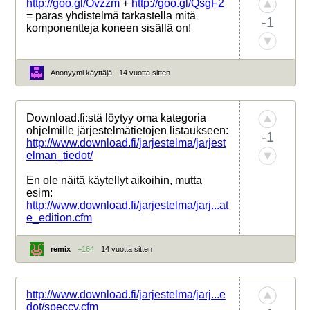
http://goo.gl/Ovzzm
+
http://goo.gl/QsgF2
= paras yhdistelmä tarkastella mitä
-1
komponentteja koneen sisällä on!
Anonyymi käyttäjä
14 vuotta sitten
Download.fi:stä löytyy oma kategoria
ohjelmille järjestelmätietojen listaukseen:
-1
http://www.download.fi/jarjestelma/jarjest
elman_tiedot/
En ole näitä käytellyt aikoihin, mutta
esim:
http://www.download.fi/jarjestelma/jarj...at
e_edition.cfm
remix
+164
14 vuotta sitten
http://www.download.fi/jarjestelma/jarj...e
dot/speccy.cfm