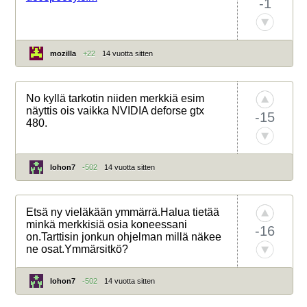
-1
mozilla
+22
14 vuotta sitten
No kyllä tarkotin niiden merkkiä esim
näyttis ois vaikka NVIDIA deforse gtx
-15
480.
lohon7
-502
14 vuotta sitten
Etsä ny vieläkään ymmärrä.Halua tietää
minkä merkkisiä osia koneessani
-16
on.Tarttisin jonkun ohjelman millä näkee
ne osat.Ymmärsitkö?
lohon7
-502
14 vuotta sitten