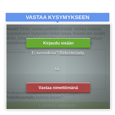
VASTAA KYSYMYKSEEN
Huom!
Ethän vastaa pelkällä linkillä. Vaikka vastaus
kysymykseen löytyisikin linkin takaa, tiivistä sen sisältö
tähän, jotta lukijan ei tarvitse siirtyä toiseen palveluun
saadakseen tarkan vastauksen kysymykseensä.
Kirjaudu sisään
Ei tunnuksia?
Rekisteröidy
.
tai
Vastaa nimettömänä
Roskapostin estämiseksi, mikä on sanan
Puhelinvertailu
kolmas kirjain?