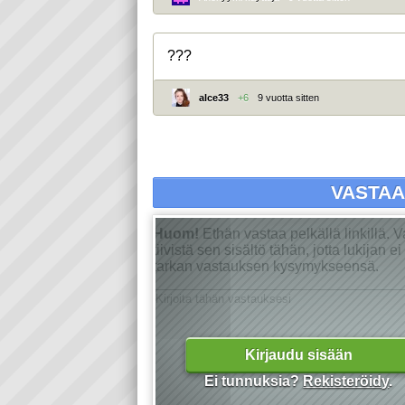
???
alce33
+6
9 vuotta sitten
VASTA
Huom!
Ethän vastaa pelkällä linkillä. 
tiivistä sen sisältö tähän, jotta lukijan 
tarkan vastauksen kysymykseensä.
Kirjaudu sisään
Ei tunnuksia?
Rekisteröidy
.