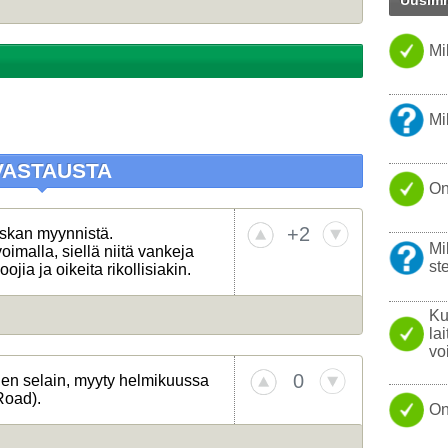
Uusimm
PARAS 
WINDO
Mi
TISLAT
KANNET
NOKIA
Mi
KOVAL
ONGEL
VASTAUSTA
On
USB
YHTEY
+2
urskan myynnistä.
Mi
voimalla, siellä niitä vankeja
LINUX
ste
oojia ja oikeita rikollisiakin.
LÄPPÄR
Ku
la
vo
0
nen selain, myyty helmikuussa
Road).
On