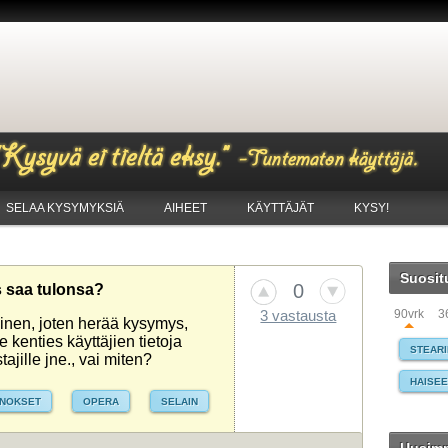
SELAA KYSYMYKSIÄ
AIHEET
KÄYTTÄJÄT
KYSY!
Suosit
0
s saa tulonsa?
90vrk
3
3 vastausta
ainen, joten herää kysymys,
 kenties käyttäjien tietoja
STEARI
ajille jne., vai miten?
HAISE
INOKSET
OPERA
SELAIN
LATAU
WINDO
NAUTTI
TIETO