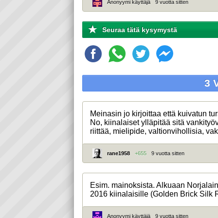
Anonyymi käyttäjä
9 vuotta sitten
Seuraa tätä kysymystä
3 
Meinasin jo kirjoittaa että kuivatun t
No, kiinalaiset ylläpitää sitä vankityö
riittää, mielipide, valtionvihollisia, vak
rane1958
+655
9 vuotta sitten
Esim. mainoksista. Alkuaan Norjalai
2016 kiinalaisille (Golden Brick Silk 
Anonyymi käyttäjä
9 vuotta sitten