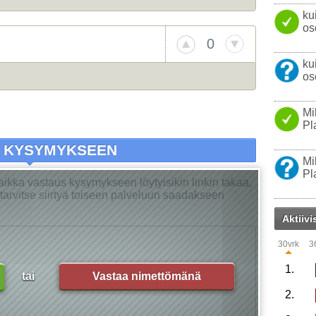
ku
os
0
ku
os
Mi
Pl
A KYSYMYKSEEN
Mi
Pl
Vaikka vastaus kysymykseen löytyisikin linkin takaa,
ei tarvitse siirtyä toiseen palveluun saadakseen
Aktiivi
30vrk
3
1.
tai
Vastaa nimettömänä
2.