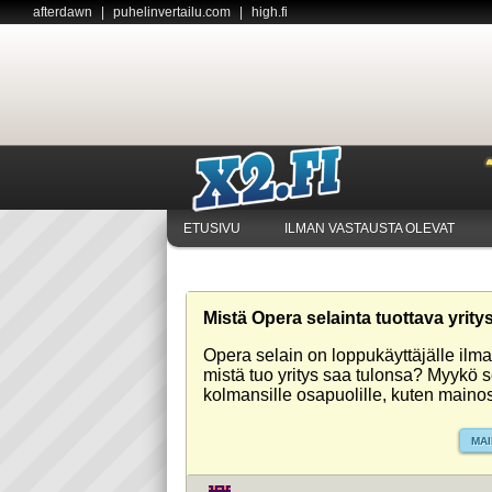
afterdawn
|
puhelinvertailu.com
|
high.fi
ETUSIVU
ILMAN VASTAUSTA OLEVAT
Mistä Opera selainta tuottava yrity
Opera selain on loppukäyttäjälle ilm
mistä tuo yritys saa tulonsa? Myykö se
kolmansille osapuolille, kuten mainost
MA