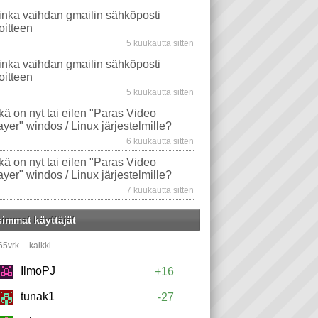
inka vaihdan gmailin sähköposti
oitteen
5 kuukautta sitten
inka vaihdan gmailin sähköposti
oitteen
5 kuukautta sitten
kä on nyt tai eilen "Paras Video
ayer" windos / Linux järjestelmille?
6 kuukautta sitten
kä on nyt tai eilen "Paras Video
ayer" windos / Linux järjestelmille?
7 kuukautta sitten
simmat käyttäjät
65vrk
kaikki
IlmoPJ
+16
tunak1
-27