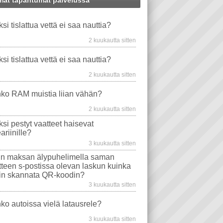
at tapahtumat palvelussa
VIDEO PLAYER
WS XP
WINDOWS-ONGELMAT
PUHELIN
STEARIINI
ksi tislattua vettä ei saa nauttia?
TU VESI
TAVAT TIETOKONEET
VAATE
EMOLEVYT
AUTO
HAISEE
2 kuukautta sitten
PROSESSORIT
WINDOWS VISTA
ksi tislattua vettä ei saa nauttia?
EVYT
NÄYTÖT
WINDOWS 10
2 kuukautta sitten
MA
TIETOKONEEN OSTO
WLAN
ko RAM muistia liian vähän?
AJURIT
VIRUSTORJUNTA
2 kuukautta sitten
SONGELMAT
AFTERDAWN
YOUTUBE
ksi pestyt vaatteet haisevat
VIDEON TOISTO
SAMSUNG
ariinille?
I
INTERNET EXPLORER
3 kuukautta sitten
n maksan älypuhelimella saman
itteen s-postissa olevan laskun kuinka
in skannata QR-koodin?
3 kuukautta sitten
ko autoissa vielä latausrele?
3 kuukautta sitten