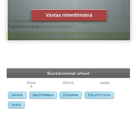
Vastaa nimettömänä
Roskapostin estämiseksi, mikä on sanan
Puhelinvertailu
kolmas kirjain?
Suosituimmat aiheet
90vrk
365vrk
kaikki
HAISEE
NAUTTIMINEN
STEARIINI
TISLATTU VESI
VAATE