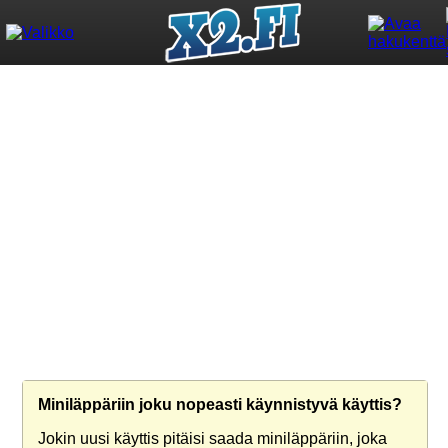
Miniläppäriin joku nopeasti käynnistyvä käyttis?
Jokin uusi käyttis pitäisi saada miniläppäriin, joka