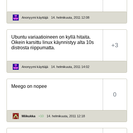
Anonyymi käyttäjä
14. helmikuuta, 2011 12:08
Ubuntu variaatioineen on kyllä hitaita.
Oikein karsittu linux käynnistyy alta 10s
+3
distrosta riippumatta.
Anonyymi käyttäjä
14. helmikuuta, 2011 14:02
Meego on nopee
0
Miikukka
+10
14. helmikuuta, 2011 12:18