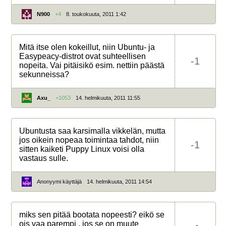
N900
+4
8. toukokuuta, 2011 1:42
Mitä itse olen kokeillut, niin Ubuntu- ja
Easypeacy-distrot ovat suhteellisen
-1
nopeita. Vai pitäisikö esim. nettiin päästä
sekunneissa?
Axu_
+1053
14. helmikuuta, 2011 11:55
Ubuntusta saa karsimalla vikkelän, mutta
jos oikein nopeaa toimintaa tahdot, niin
-1
sitten kaiketi Puppy Linux voisi olla
vastaus sulle.
Anonyymi käyttäjä
14. helmikuuta, 2011 14:54
miks sen pitää bootata nopeesti? eikö se
ois vaa parempi , jos se on muute