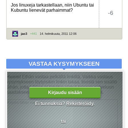
Jos linuxeja tarkastellaan, niin Ubuntu tai
Kubuntu lienevät parhaimmat?
-6
jao3
+441
14. helmikuuta, 2011 12:06
VASTAA KYSYMYKSEEN
Huom!
Ethän vastaa pelkällä linkillä. Vaikka vastaus
kysymykseen löytyisikin linkin takaa, tiivistä sen sisältö
tähän, jotta lukijan ei tarvitse siirtyä toiseen palveluun
saadakseen tarkan vastauksen kysymykseensä.
Kirjaudu sisään
Ei tunnuksia?
Rekisteröidy
.
tai