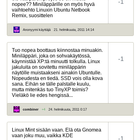
-1
nopee?? Miniläppärille on myös hyvä
vaihtoehto Linuxin Ubuntu Netbook
Remix, suosittelen
Anonyymi käyttäjä
21. helmikuuta, 2011 14:14
Tuo nopea boottaus kiinnostaa minuakin.
Miniläppäri, joka on sohvakäytössä,
-1
käynnistää XP:tä minuutti tolkulla. Linux
jakuluita on sovitettu miniläppärin
näytölle muistaakseni ainakin Ubuntulle.
Nopeudesta en tiedä. SSD vois olla kova
sana. Eihän se tälle palstalle kuulu,
mutta mitenkäs tuo TinyXP toimis?
Vieläkö lie edes hengissä...
combiner
+4
24. helmikuuta, 2011 0:17
Linux Mint sisään vaan. Elä ota Gnomea
vaan joku muu, vaikka KDE
-1