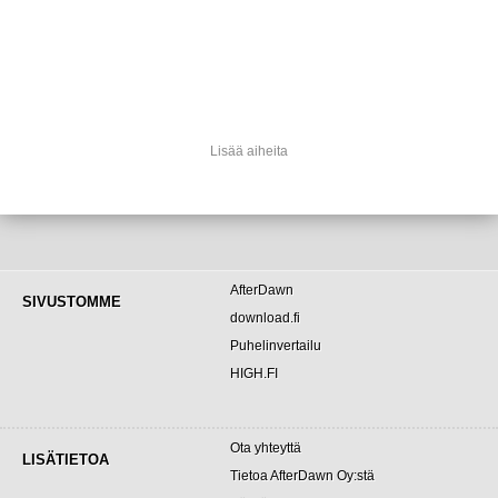
Lisää aiheita
AfterDawn
SIVUSTOMME
download.fi
Puhelinvertailu
HIGH.FI
Ota yhteyttä
LISÄTIETOA
Tietoa AfterDawn Oy:stä