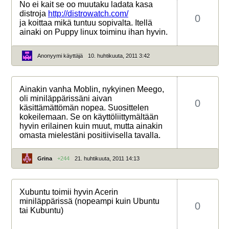
No ei kait se oo muutaku ladata kasa
distroja
http://distrowatch.com/
0
ja koittaa mikä tuntuu sopivalta. Itellä
ainaki on Puppy linux toiminu ihan hyvin.
Anonyymi käyttäjä
10. huhtikuuta, 2011 3:42
Ainakin vanha Moblin, nykyinen Meego,
oli miniläppärissäni aivan
0
käsittämättömän nopea. Suosittelen
kokeilemaan. Se on käyttöliittymältään
hyvin erilainen kuin muut, mutta ainakin
omasta mielestäni positiivisella tavalla.
Grina
+244
21. huhtikuuta, 2011 14:13
Xubuntu toimii hyvin Acerin
miniläppärissä (nopeampi kuin Ubuntu
0
tai Kubuntu)