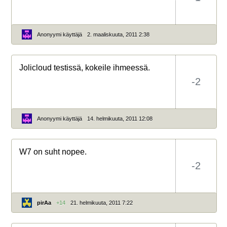
Anonyymi käyttäjä
2. maaliskuuta, 2011 2:38
Jolicloud testissä, kokeile ihmeessä.
-2
Anonyymi käyttäjä
14. helmikuuta, 2011 12:08
W7 on suht nopee.
-2
pirAa
+14
21. helmikuuta, 2011 7:22