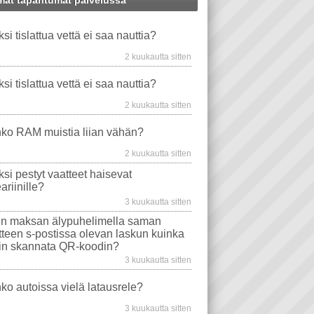
at tapahtumat palvelussa
VIDEO PLAYER
X
WINDOWS-ONGELMAT
PUHELIN
STEARIINI
ksi tislattua vettä ei saa nauttia?
TU VESI
TAVAT TIETOKONEET
VAATE
EMOLEVYT
AUTO
HAISEE
2 kuukautta sitten
PROSESSORIT
WINDOWS VISTA
ksi tislattua vettä ei saa nauttia?
EVYT
NÄYTÖT
WINDOWS 10
2 kuukautta sitten
MA
TIETOKONEEN OSTO
WLAN
ko RAM muistia liian vähän?
AJURIT
VIRUSTORJUNTA
2 kuukautta sitten
SONGELMAT
AFTERDAWN
YOUTUBE
ksi pestyt vaatteet haisevat
VIDEON TOISTO
SAMSUNG
ariinille?
I
INTERNET EXPLORER
3 kuukautta sitten
n maksan älypuhelimella saman
itteen s-postissa olevan laskun kuinka
in skannata QR-koodin?
3 kuukautta sitten
ko autoissa vielä latausrele?
3 kuukautta sitten