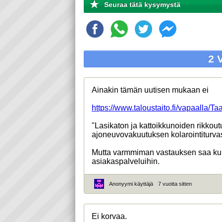
Seuraa tätä kysymystä
2 
Ainakin tämän uutisen mukaan ei
https://www.taloustaito.fi/vapaalla/Taa
"Lasikaton ja kattoikkunoiden rikkou
ajoneuvovakuutuksen kolarointiturvas
Mutta varmmiman vastauksen saa kun 
asiakaspalveluihin.
Anonyymi käyttäjä
7 vuotta sitten
Ei korvaa.