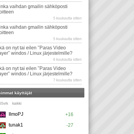
inka vaihdan gmailin sähköposti
oitteen
5 kuukautta sitten
inka vaihdan gmailin sähköposti
oitteen
5 kuukautta sitten
kä on nyt tai eilen "Paras Video
ayer" windos / Linux järjestelmille?
6 kuukautta sitten
kä on nyt tai eilen "Paras Video
ayer" windos / Linux järjestelmille?
7 kuukautta sitten
simmat käyttäjät
65vrk
kaikki
IlmoPJ
+16
tunak1
-27