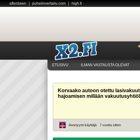
afterdawn
|
puhelinvertailu.com
|
high.fi
ETUSIVU
ILMAN VASTAUSTA OLEVAT
Korvaako autoon otettu lasivakuu
hajoamisen millään vakuutusyhtiöl
Anonyymi käyttäjä
7 vuotta sitten