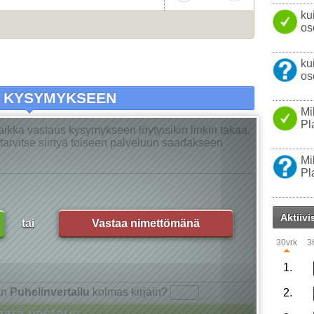
ku
os
ku
os
A KYSYMYKSEEN
Mi
Pl
Vaikka vastaus kysymykseen löytyisikin linkin takaa,
ei tarvitse siirtyä toiseen palveluun saadakseen
Mi
Pl
Aktiivi
tai
Vastaa nimettömänä
30vrk
3
1.
an
Puhelinvertailu
kolmas kirjain?
2.