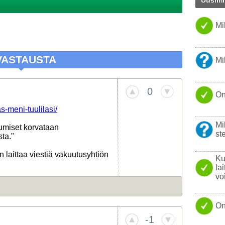
Uusimm
PARAS 
FIREFO
Mi
TISLAT
KANNET
NOKIA
VASTAUSTA
Mi
KOVAL
ONGEL
0
On
USB
s-meni-tuulilasi/
YHTEY
Mi
tumiset korvataan
LINUX
ste
ta."
LÄPPÄR
laittaa viestiä vakuutusyhtiön
Ku
la
vo
On
-1