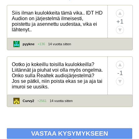
Siis ilman kuulokkeita tämä vika.. IDT HD
Audion on järjestelmä ilmeisesti,
+1
poistettu ja asennettu uudestaa, vika ei
lähtenyt..
pyykne
+136
14 vuotta sitten
Ootko jo kokeillu toisilla kuulokkeilla?
Liitännät ja piuhat voi olla myös ongelma.
-1
Onko sulla Realtek audiojärjestelmä?
Jos se pätkii, niin poista ekas se ja aja tai
imuroi se uusiks.
Curvy2
+2561
14 vuotta sitten
VASTAA KYSYMYKSEEN