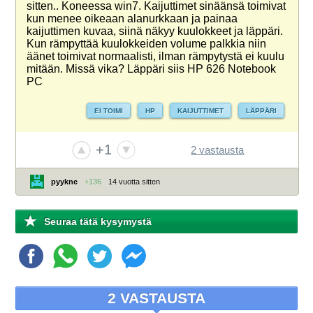
sitten.. Koneessa win7. Kaijuttimet sinäänsä toimivat
kun menee oikeaan alanurkkaan ja painaa
kaijuttimen kuvaa, siinä näkyy kuulokkeet ja läppäri.
Kun rämpyttää kuulokkeiden volume palkkia niin
äänet toimivat normaalisti, ilman rämpytystä ei kuulu
mitään. Missä vika? Läppäri siis HP 626 Notebook
PC
EI TOIMI
HP
KAIJUTTIMET
LÄPPÄRI
+1
2 vastausta
pyykne
+136
14 vuotta sitten
Seuraa tätä kysymystä
2 VASTAUSTA