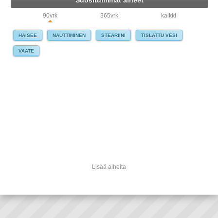
Suosituimmat aiheet
90vrk
365vrk
kaikki
HAISEE
NAUTTIMINEN
STEARIINI
TISLATTU VESI
VAATE
Lisää aiheita