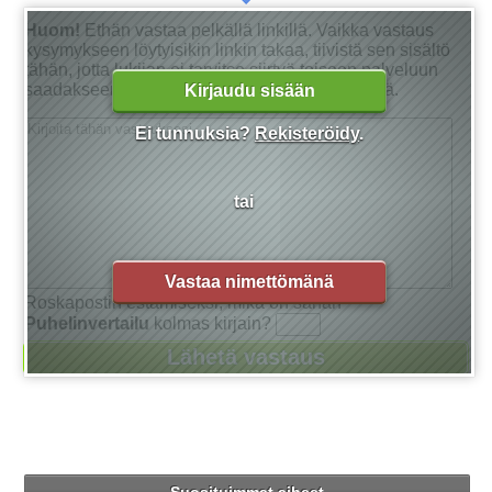
Huom!
Ethän vastaa pelkällä linkillä. Vaikka vastaus
kysymykseen löytyisikin linkin takaa, tiivistä sen sisältö
tähän, jotta lukijan ei tarvitse siirtyä toiseen palveluun
saadakseen tarkan vastauksen kysymykseensä.
Kirjaudu sisään
Ei tunnuksia?
Rekisteröidy
.
tai
Vastaa nimettömänä
Roskapostin estämiseksi, mikä on sanan
Puhelinvertailu
kolmas kirjain?