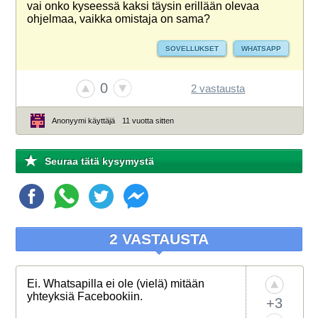
vai onko kyseessä kaksi täysin erillään olevaa
ohjelmaa, vaikka omistaja on sama?
SOVELLUKSET
WHATSAPP
0
2 vastausta
Anonyymi käyttäjä
11 vuotta sitten
Seuraa tätä kysymystä
2 VASTAUSTA
Ei. Whatsapilla ei ole (vielä) mitään
yhteyksiä Facebookiin.
+3