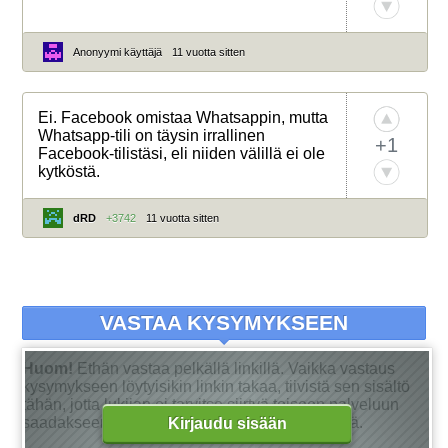
Anonyymi käyttäjä
11 vuotta sitten
Ei. Facebook omistaa Whatsappin, mutta
Whatsapp-tili on täysin irrallinen
+1
Facebook-tilistäsi, eli niiden välillä ei ole
kytköstä.
dRD
+3742
11 vuotta sitten
VASTAA KYSYMYKSEEN
Huom!
Ethän vastaa pelkällä linkillä. Vaikka vastaus
kysymykseen löytyisikin linkin takaa, tiivistä sen sisältö
tähän, jotta lukijan ei tarvitse siirtyä toiseen palveluun
saadakseen tarkan vastauksen kysymykseensä.
Kirjaudu sisään