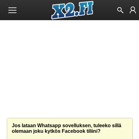
Jos lataan Whatsapp sovelluksen, tuleeko sillä
olemaan joku kytkös Facebook tiliini?