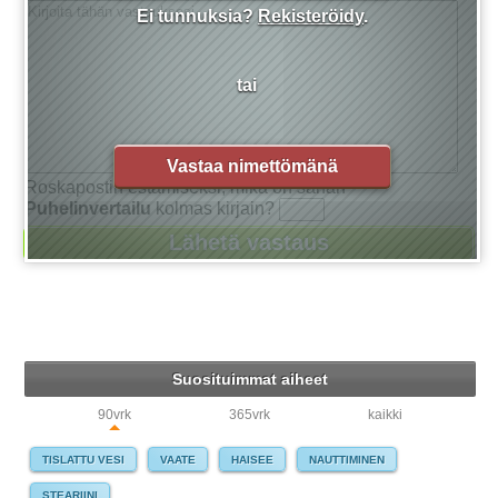
Ei tunnuksia?
Rekisteröidy
.
tai
Vastaa nimettömänä
Roskapostin estämiseksi, mikä on sanan
Puhelinvertailu
kolmas kirjain?
Suosituimmat aiheet
90vrk
365vrk
kaikki
TISLATTU VESI
VAATE
HAISEE
NAUTTIMINEN
STEARIINI