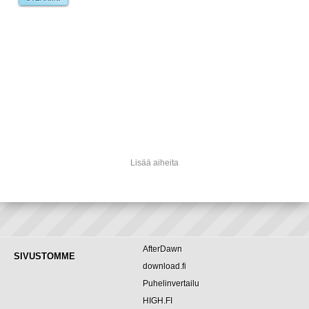
Lisää aiheita
AfterDawn
SIVUSTOMME
download.fi
Puhelinvertailu
HIGH.FI