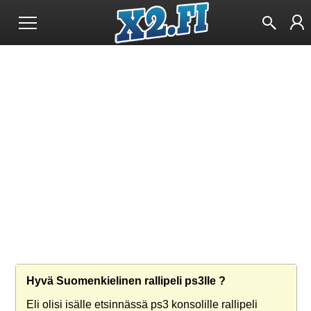
Hyvä Suomenkielinen rallipeli ps3lle ?
Eli olisi isälle etsinnässä ps3 konsolille rallipeli