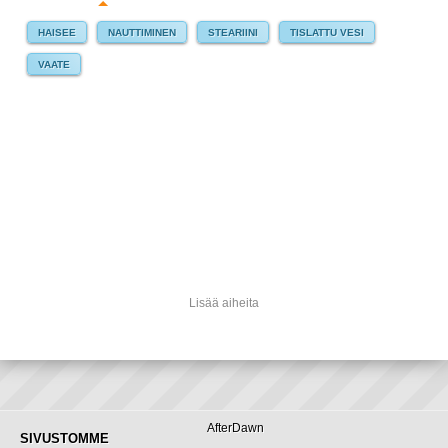
HAISEE
NAUTTIMINEN
STEARIINI
TISLATTU VESI
VAATE
Lisää aiheita
AfterDawn
SIVUSTOMME