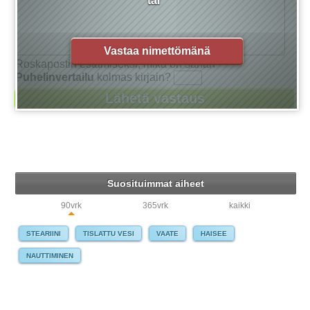
tai
Vastaa nimettömänä
Roskapostin estämiseksi, mikä on sanan
Puhelinvertailu
kolmas kirjain?
Suosituimmat aiheet
90vrk
365vrk
kaikki
STEARIINI
TISLATTU VESI
VAATE
HAISEE
NAUTTIMINEN