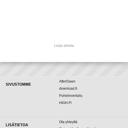
Lisää aiheita
AfterDawn
SIVUSTOMME
download.fi
Puhelinvertailu
HIGH.FI
Ota yhteyttä
LISÄTIETOA