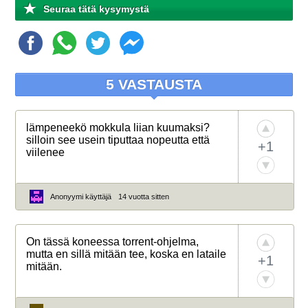
Seuraa tätä kysymystä
5 VASTAUSTA
lämpeneekö mokkula liian kuumaksi?
silloin see usein tiputtaa nopeutta että
+1
viilenee
Anonyymi käyttäjä
14 vuotta sitten
On tässä koneessa torrent-ohjelma,
mutta en sillä mitään tee, koska en lataile
+1
mitään.