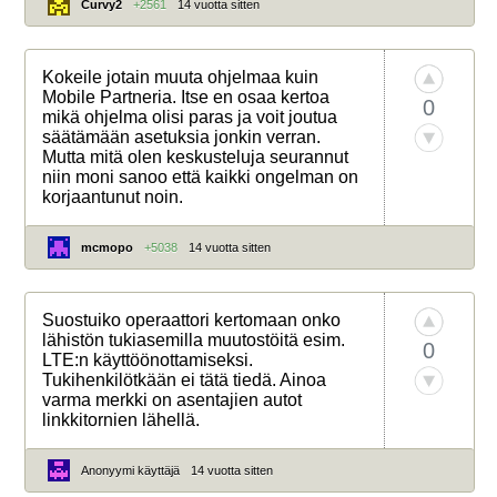
Curvy2
+2561
14 vuotta sitten
Kokeile jotain muuta ohjelmaa kuin
Mobile Partneria. Itse en osaa kertoa
0
mikä ohjelma olisi paras ja voit joutua
säätämään asetuksia jonkin verran.
Mutta mitä olen keskusteluja seurannut
niin moni sanoo että kaikki ongelman on
korjaantunut noin.
mcmopo
+5038
14 vuotta sitten
Suostuiko operaattori kertomaan onko
lähistön tukiasemilla muutostöitä esim.
0
LTE:n käyttöönottamiseksi.
Tukihenkilötkään ei tätä tiedä. Ainoa
varma merkki on asentajien autot
linkkitornien lähellä.
Anonyymi käyttäjä
14 vuotta sitten