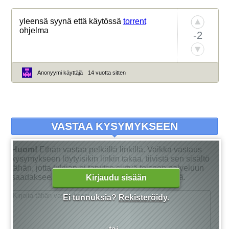
yleensä syynä että käytössä
torrent
ohjelma
-2
Anonyymi käyttäjä
14 vuotta sitten
VASTAA KYSYMYKSEEN
Huom!
Ethän vastaa pelkällä linkillä. Vaikka vastaus
kysymykseen löytyisikin linkin takaa, tiivistä sen sisältö
tähän, jotta lukijan ei tarvitse siirtyä toiseen palveluun
saadakseen tarkan vastauksen kysymykseensä.
Kirjaudu sisään
Ei tunnuksia?
Rekisteröidy
.