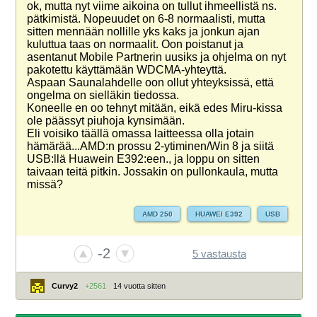
ok, mutta nyt viime aikoina on tullut ihmeellistä ns.
pätkimistä. Nopeuudet on 6-8 normaalisti, mutta
sitten mennään nollille yks kaks ja jonkun ajan
kuluttua taas on normaalit. Oon poistanut ja
asentanut Mobile Partnerin uusiks ja ohjelma on nyt
pakotettu käyttämään WDCMA-yhteyttä.
Aspaan Saunalahdelle oon ollut yhteyksissä, että
ongelma on sielläkin tiedossa.
Koneelle en oo tehnyt mitään, eikä edes Miru-kissa
ole päässyt piuhoja kynsimään.
Eli voisiko täällä omassa laitteessa olla jotain
hämärää...AMD:n prossu 2-ytiminen/Win 8 ja siitä
USB:llä Huawein E392:een., ja loppu on sitten
taivaan teitä pitkin. Jossakin on pullonkaula, mutta
missä?
AMD 250
HUAWEI E392
USB
-2
5 vastausta
Curvy2
+2561
14 vuotta sitten