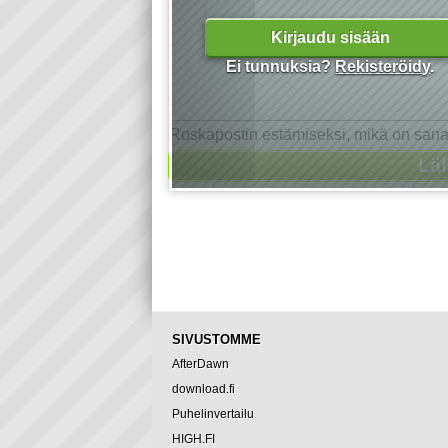
Kirjaudu sisään
Ei tunnuksia?
Rekisteröidy
.
Roskapostin estämiseksi, mikä on san
SIVUSTOMME
AfterDawn
download.fi
Puhelinvertailu
HIGH.FI