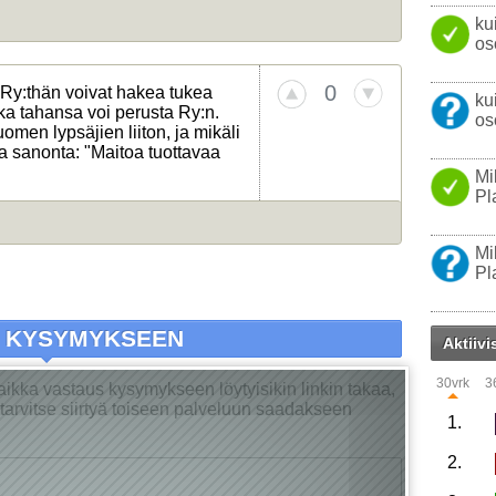
ku
os
0
Ry:thän voivat hakea tukea
ku
ka tahansa voi perusta Ry:n.
os
omen lypsäjien liiton, ja mikäli
ha sanonta: "Maitoa tuottavaa
Mi
Pl
Mi
Pl
A KYSYMYKSEEN
Aktiivi
30vrk
3
Vaikka vastaus kysymykseen löytyisikin linkin takaa,
ei tarvitse siirtyä toiseen palveluun saadakseen
1.
2.