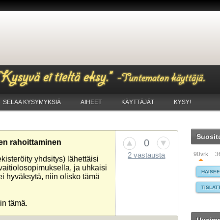
SELAA KYSYMYKSIÄ
AIHEET
KÄYTTÄJÄT
KYSY!
Suosit
0
en rahoittaminen
90vrk
3
2 vastausta
steröity yhdsitys) lähettäisi
vaitiolosopimuksella, ja uhkaisi
HAISE
ei hyväksytä, niin olisko tämä
TISLAT
in tämä.
AUTO
WINDO
MAKSA
TIETO