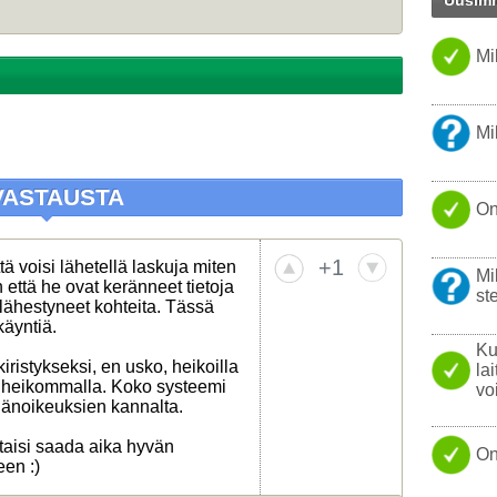
Uusimm
PANKKI
WINDO
Mi
PARAS 
KANNET
TISLAT
NOKIA
Mi
KOVAL
WINDO
VASTAUSTA
On
USB
YHTEY
+1
tä voisi lähetellä laskuja miten
Mi
LINUX
 että he ovat keränneet tietoja
ste
t lähestyneet kohteita. Tässä
LÄPPÄR
äyntiä.
Ku
iristykseksi, en usko, heikoilla
la
ä heikommalla. Koko systeemi
vo
kijänoikeuksien kannalta.
taisi saada aika hyvän
On
een :)