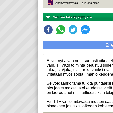
Anonyymi käyttäjä
14 vuotta sitten
Seuraa tätä kysymystä
2 
Ei voi nyt aivan noin suorasti oikoa et
vain. TTVK:n toiminta perustuu siihen
lataajista/jakajista, jonka vuoksi ova
yritetään myös sopia ilman oikeudenk
Se voidaanko tämä tulkita puhtaaksi k
olet jos et maksa ja oikeudessa viel
on kieroutunut niin laillisesti kuin te
Ps. TTVK:n toimitavasta muuten saat
bisneksen jos iskisi oikeaan kohtees