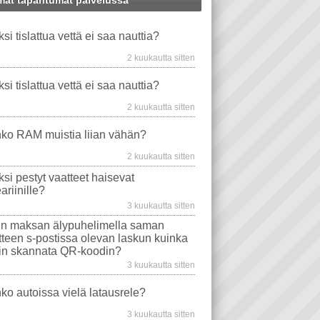
at tapahtumat palvelussa
WS XP
PANKKIKORTTI
WINDOWS-ONGELMAT
ksi tislattua vettä ei saa nauttia?
VIDEO PLAYER
TAVAT TIETOKONEET
PUHELIN
EMOLEVYT
STEARIINI
2 kuukautta sitten
TU VESI
PROSESSORIT
VAATE
WINDOWS VISTA
ksi tislattua vettä ei saa nauttia?
EVYT
NÄYTÖT
ONGELMA
2 kuukautta sitten
WS 10
TIETOKONEEN OSTO
WLAN
ko RAM muistia liian vähän?
AJURIT
VIRUSTORJUNTA
2 kuukautta sitten
SONGELMAT
AFTERDAWN
YOUTUBE
ksi pestyt vaatteet haisevat
VIDEON TOISTO
SAMSUNG
ariinille?
I
INTERNET EXPLORER
3 kuukautta sitten
n maksan älypuhelimella saman
itteen s-postissa olevan laskun kuinka
in skannata QR-koodin?
3 kuukautta sitten
ko autoissa vielä latausrele?
3 kuukautta sitten