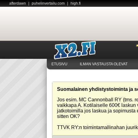
afterdawn
|
puhelinvertailu.com
|
high.fi
ETUSIVU
ILMAN VASTAUSTA OLEVAT
Suomalainen yhdistystoiminta ja s
Jos esim. MC Cannonball RY (tms. reki
vaikkapa A. Kotilaiselle 600€ laskun 
jatkotoimilla jos laskua ja sopimusta 
sitten OK?
TTVK RY:n toimintamallinahan juurik