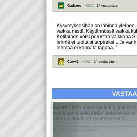
Gathago
+3610
14 vuotta sitten
Kysymyksesihän on lähinnä yleinen. 
vaikka mistä. Käytännössä vaikka ku
Kotilainen voisi perustaa vaikkapa Su
lehmä ei tuottaisi tarpeeksi... Ja van
lehmää ei kannata tappaa.."
Curvy2
+2561
14 vuotta sitten
VASTA
Huom!
Ethän vastaa pelkällä linkillä. 
tiivistä sen sisältö tähän, jotta lukijan 
tarkan vastauksen kysymykseensä.