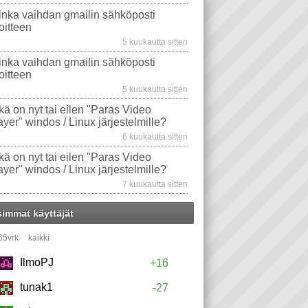
inka vaihdan gmailin sähköposti
oitteen
5 kuukautta sitten
inka vaihdan gmailin sähköposti
oitteen
5 kuukautta sitten
kä on nyt tai eilen "Paras Video
ayer" windos / Linux järjestelmille?
6 kuukautta sitten
kä on nyt tai eilen "Paras Video
ayer" windos / Linux järjestelmille?
7 kuukautta sitten
simmat käyttäjät
65vrk
kaikki
IlmoPJ
+16
tunak1
-27