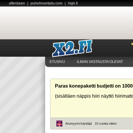
afterdawn
|
puhelinvertailu.com
|
high.fi
ETUSIVU
ILMAN VASTAUSTA OLEVAT
Paras konepaketti budjetti on 100
(sisältäen näppis hiiri näyttö hiirimat
Anonyymi käyttäjä
10 vuotta sitten