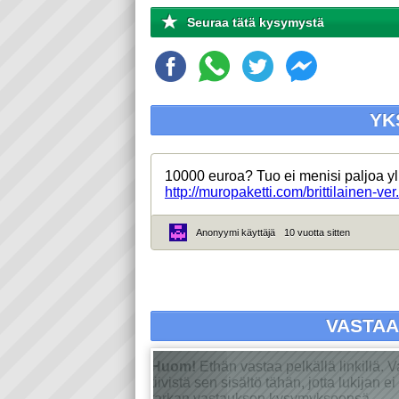
Seuraa tätä kysymystä
YK
10000 euroa? Tuo ei menisi paljoa yli
http://muropaketti.com/brittilainen-v
Anonyymi käyttäjä
10 vuotta sitten
VASTA
Huom!
Ethän vastaa pelkällä linkillä. 
tiivistä sen sisältö tähän, jotta lukijan 
tarkan vastauksen kysymykseensä.