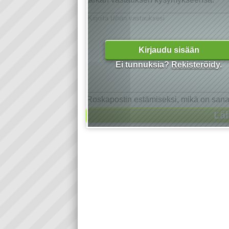
Kirjaudu sisään
Ei tunnuksia?
Rekisteröidy
.
Roskapostin estämiseksi, mikä on san