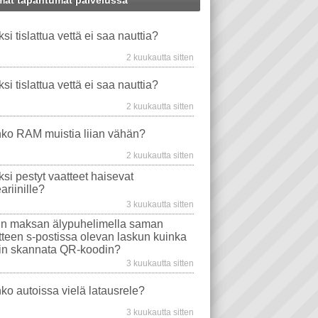
at tapahtumat palvelussa
WS XP
PANKKIKORTTI
WINDOWS-ONGELMAT
ksi tislattua vettä ei saa nauttia?
VIDEO PLAYER
TAVAT TIETOKONEET
PUHELIN
EMOLEVYT
STEARIINI
2 kuukautta sitten
TU VESI
PROSESSORIT
VAATE
AUTO
WINDOWS VISTA
ksi tislattua vettä ei saa nauttia?
EVYT
NÄYTÖT
ONGELMA
2 kuukautta sitten
WS 10
TIETOKONEEN OSTO
USB
ko RAM muistia liian vähän?
AJURIT
VIRUSTORJUNTA
2 kuukautta sitten
SONGELMAT
AFTERDAWN
YOUTUBE
ksi pestyt vaatteet haisevat
VIDEON TOISTO
SAMSUNG
ariinille?
I
INTERNET EXPLORER
3 kuukautta sitten
n maksan älypuhelimella saman
itteen s-postissa olevan laskun kuinka
in skannata QR-koodin?
3 kuukautta sitten
ko autoissa vielä latausrele?
3 kuukautta sitten