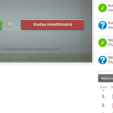
ku
os
ku
tai
Vastaa nimettömänä
os
Mi
Pl
an
Puhelinvertailu
kolmas kirjain?
Mi
Pl
Aktiivi
30vrk
3
1.
2.