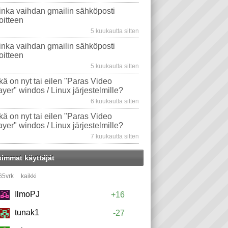
inka vaihdan gmailin sähköposti
oitteen
5 kuukautta sitten
inka vaihdan gmailin sähköposti
oitteen
5 kuukautta sitten
kä on nyt tai eilen "Paras Video
ayer" windos / Linux järjestelmille?
6 kuukautta sitten
kä on nyt tai eilen "Paras Video
ayer" windos / Linux järjestelmille?
7 kuukautta sitten
simmat käyttäjät
65vrk
kaikki
IlmoPJ
+16
tunak1
-27