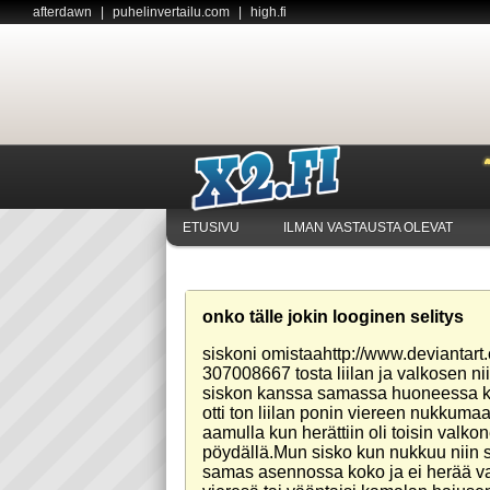
afterdawn
|
puhelinvertailu.com
|
high.fi
ETUSIVU
ILMAN VASTAUSTA OLEVAT
onko tälle jokin looginen selitys
siskoni omistaahttp://www.deviantart
307008667 tosta liilan ja valkosen n
siskon kanssa samassa huoneessa k
otti ton liilan ponin viereen nukkumaa
aamulla kun herättiin oli toisin valkone
pöydällä.Mun sisko kun nukkuu niin 
samas asennossa koko ja ei herää v