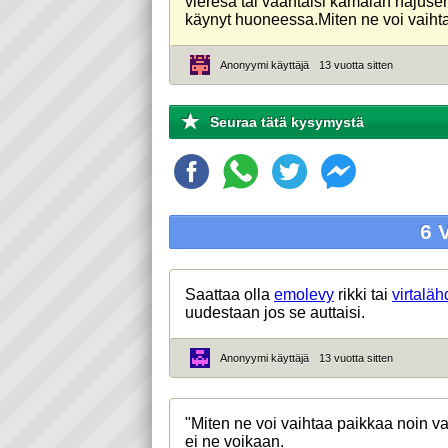
vieresä tai vääntaisi kamalan hajuse
käynyt huoneessa.Miten ne voi vaiht
Anonyymi käyttäjä
13 vuotta sitten
Seuraa tätä kysymystä
6 
Saattaa olla
emolevy
rikki tai
virtaläh
uudestaan jos se auttaisi.
Anonyymi käyttäjä
13 vuotta sitten
"Miten ne voi vaihtaa paikkaa noin v
ei ne voikaan.