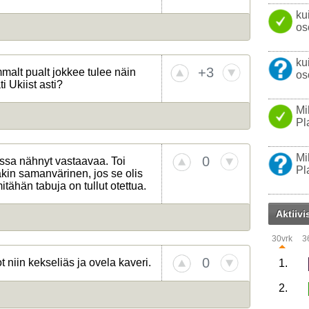
ku
os
ku
+3
ummalt pualt jokkee tulee näin
os
ti Ukiist asti?
Mi
Pl
Mi
0
nissa nähnyt vastaavaa. Toi
Pl
akin samanvärinen, jos se olis
mitähän tabuja on tullut otettua.
Aktiivi
30vrk
3
0
 niin kekseliäs ja ovela kaveri.
1.
2.