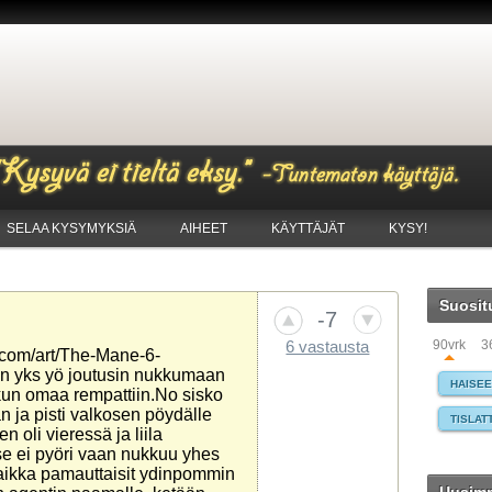
SELAA KYSYMYKSIÄ
AIHEET
KÄYTTÄJÄT
KYSY!
Suosit
-7
90vrk
3
6 vastausta
.com/art/The-Mane-6-
iin yks yö joutusin nukkumaan
HAISE
un omaa rempattiin.No sisko
n ja pisti valkosen pöydälle
TISLAT
n oli vieressä ja liila
se ei pyöri vaan nukkuu yhes
AUTO
WINDO
aikka pamauttaisit ydinpommin
MAKSA
TIETO