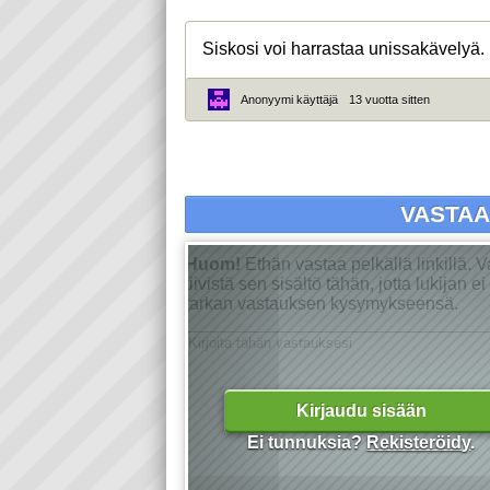
Siskosi voi harrastaa unissakävelyä.
Anonyymi käyttäjä
13 vuotta sitten
VASTA
Huom!
Ethän vastaa pelkällä linkillä. 
tiivistä sen sisältö tähän, jotta lukijan 
tarkan vastauksen kysymykseensä.
Kirjaudu sisään
Ei tunnuksia?
Rekisteröidy
.