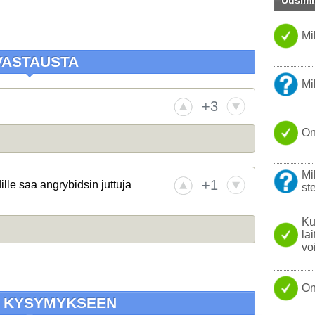
Uusimm
PANKKI
FIREFO
Mi
PARAS 
KANNET
VASTAUSTA
TISLAT
NOKIA
Mi
KOVAL
+3
WINDO
On
USB
YHTEY
Mi
LINUX
+1
lle saa angrybidsin juttuja
ste
LÄPPÄR
Ku
la
vo
On
A KYSYMYKSEEN