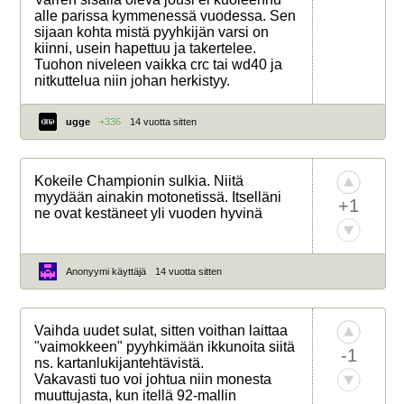
alle parissa kymmenessä vuodessa. Sen
sijaan kohta mistä pyyhkijän varsi on
kiinni, usein hapettuu ja takertelee.
Tuohon niveleen vaikka crc tai wd40 ja
nitkuttelua niin johan herkistyy.
ugge
+336
14 vuotta sitten
Kokeile Championin sulkia. Niitä
myydään ainakin motonetissä. Itselläni
+1
ne ovat kestäneet yli vuoden hyvinä
Anonyymi käyttäjä
14 vuotta sitten
Vaihda uudet sulat, sitten voithan laittaa
"vaimokkeen" pyyhkimään ikkunoita siitä
-1
ns. kartanlukijantehtävistä.
Vakavasti tuo voi johtua niin monesta
muuttujasta, kun itellä 92-mallin