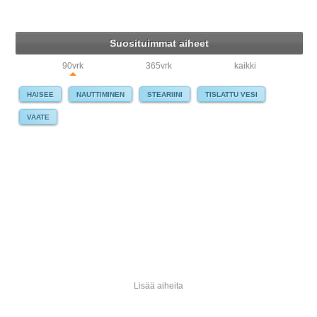
Suosituimmat aiheet
90vrk
365vrk
kaikki
HAISEE
NAUTTIMINEN
STEARIINI
TISLATTU VESI
VAATE
Lisää aiheita