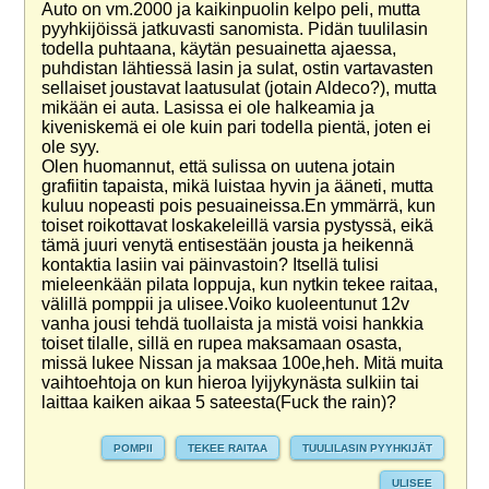
Auto on vm.2000 ja kaikinpuolin kelpo peli, mutta
pyyhkijöissä jatkuvasti sanomista. Pidän tuulilasin
todella puhtaana, käytän pesuainetta ajaessa,
puhdistan lähtiessä lasin ja sulat, ostin vartavasten
sellaiset joustavat laatusulat (jotain Aldeco?), mutta
mikään ei auta. Lasissa ei ole halkeamia ja
kiveniskemä ei ole kuin pari todella pientä, joten ei
ole syy.
Olen huomannut, että sulissa on uutena jotain
grafiitin tapaista, mikä luistaa hyvin ja ääneti, mutta
kuluu nopeasti pois pesuaineissa.En ymmärrä, kun
toiset roikottavat loskakeleillä varsia pystyssä, eikä
tämä juuri venytä entisestään jousta ja heikennä
kontaktia lasiin vai päinvastoin? Itsellä tulisi
mieleenkään pilata loppuja, kun nytkin tekee raitaa,
välillä pomppii ja ulisee.Voiko kuoleentunut 12v
vanha jousi tehdä tuollaista ja mistä voisi hankkia
toiset tilalle, sillä en rupea maksamaan osasta,
missä lukee Nissan ja maksaa 100e,heh. Mitä muita
vaihtoehtoja on kun hieroa lyijykynästa sulkiin tai
laittaa kaiken aikaa 5 sateesta(Fuck the rain)?
POMPII
TEKEE RAITAA
TUULILASIN PYYHKIJÄT
ULISEE