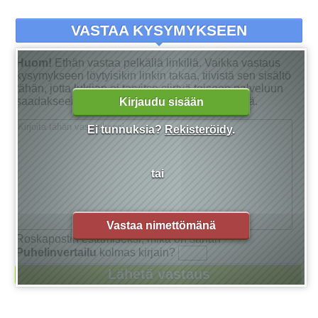
VASTAA KYSYMYKSEEN
Huom!
Ethän vastaa pelkällä linkillä. Vaikka vastaus
kysymykseen löytyisikin linkin takaa, tiivistä sen sisältö
tähän, jotta lukijan ei tarvitse siirtyä toiseen palveluun
saadakseen tarkan vastauksen kysymykseensä.
Kirjaudu sisään
Ei tunnuksia?
Rekisteröidy
.
tai
Vastaa nimettömänä
Roskapostin estämiseksi, mikä on sanan
Puhelinvertailu
kolmas kirjain?