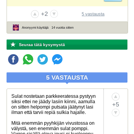
+2
5 vastausta
Anonyymi käyttäjä
14 vuotta sitten
Seuraa tätä kysymystä
5 VASTAUSTA
Sulat nostetaan parkkeeratessa pystyyn
siksi ettei ne jäädy lasiin kiinni, aamulla
+5
on sitten helpompi putsata jäätynyt lasi
ilman että tarvii repiä sulkia hajalle.
Mitä enemmän pyyhkijän vivustossa on
välystä, sen enemmän sulat pomppi.
Varren sisällä oleva jousi ei kuoleennu