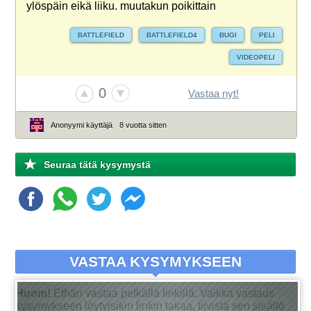
ylöspäin eikä liiku. muutakun poikittain
BATTLEFIELD
BATTLEFIELD4
BUGI
PELI
VIDEOPELI
0
Vastaa nyt!
Anonyymi käyttäjä
8 vuotta sitten
Seuraa tätä kysymystä
VASTAA KYSYMYKSEEN
Huom!
Ethän vastaa pelkällä linkillä. Vaikka vastaus
kysymykseen löytyisikin linkin takaa, tiivistä sen sisältö