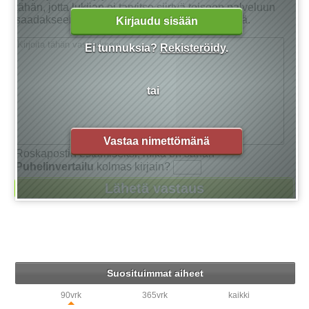
tähän, jotta lukijan ei tarvitse siirtyä toiseen palveluun
saadakseen tarkan vastauksen kysymykseensä.
Kirjaudu sisään
Ei tunnuksia?
Rekisteröidy
.
tai
Vastaa nimettömänä
Roskapostin estämiseksi, mikä on sanan
Puhelinvertailu
kolmas kirjain?
Suosituimmat aiheet
90vrk
365vrk
kaikki