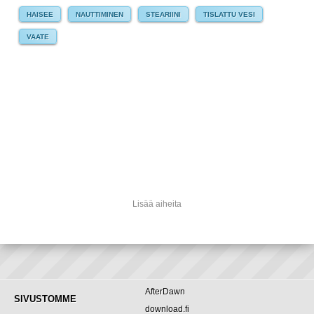
HAISEE
NAUTTIMINEN
STEARIINI
TISLATTU VESI
VAATE
Lisää aiheita
AfterDawn
SIVUSTOMME
download.fi