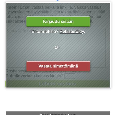
Huom!
Ethän vastaa pelkällä linkillä. Vaikka vastaus
kysymykseen löytyisikin linkin takaa, tiivistä sen sisältö
tähän, jotta lukijan ei tarvitse siirtyä toiseen palveluun
saadakseen tarkan vastauksen kysymykseensä.
Kirjaudu sisään
Ei tunnuksia?
Rekisteröidy
.
tai
Vastaa nimettömänä
Roskapostin estämiseksi, mikä on sanan
Puhelinvertailu
kolmas kirjain?