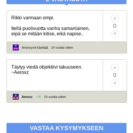
Rikki varmaan ompi.
0
Itellä puolivuotta vanha samanlainen,
eipä se mitään kitise, eikä napise..
Anonyymi käyttäjä
14 vuotta sitten
Täytyy viedä objektiivi takuuseen.
~Aeroxz
0
Aeroxz
+46
14 vuotta sitten
VASTAA KYSYMYKSEEN