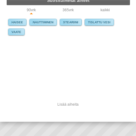
Suosituimmat aiheet
90vrk
365vrk
kaikki
HAISEE
NAUTTIMINEN
STEARIINI
TISLATTU VESI
VAATE
Lisää aiheita