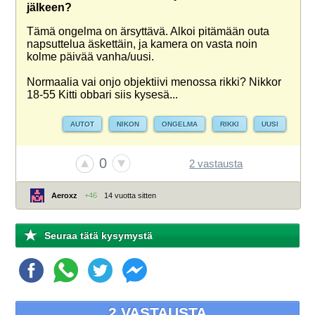
jälkeen?
Tämä ongelma on ärsyttävä. Alkoi pitämään outa
napsuttelua äskettäin, ja kamera on vasta noin
kolme päivää vanha/uusi.
Normaalia vai onjo objektiivi menossa rikki? Nikkor
18-55 Kitti obbari siis kysesä...
AUTOT
NIKON
ONGELMA
RIKKI
UUSI
0
2 vastausta
Aeroxz
+46
14 vuotta sitten
Seuraa tätä kysymystä
2 VASTAUSTA