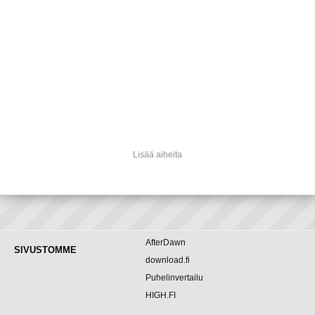
Lisää aiheita
AfterDawn
SIVUSTOMME
download.fi
Puhelinvertailu
HIGH.FI