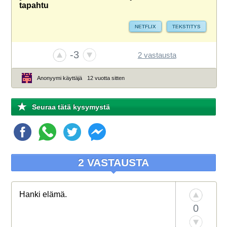
tapahtu
NETFLIX
TEKSTITYS
-3
2 vastausta
Anonyymi käyttäjä
12 vuotta sitten
Seuraa tätä kysymystä
2 VASTAUSTA
Hanki elämä.
0