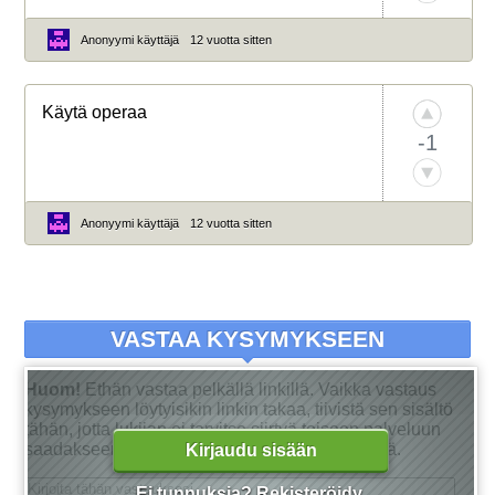
Anonyymi käyttäjä
12 vuotta sitten
Käytä operaa
-1
Anonyymi käyttäjä
12 vuotta sitten
VASTAA KYSYMYKSEEN
Huom!
Ethän vastaa pelkällä linkillä. Vaikka vastaus
kysymykseen löytyisikin linkin takaa, tiivistä sen sisältö
tähän, jotta lukijan ei tarvitse siirtyä toiseen palveluun
saadakseen tarkan vastauksen kysymykseensä.
Kirjaudu sisään
Ei tunnuksia?
Rekisteröidy
.