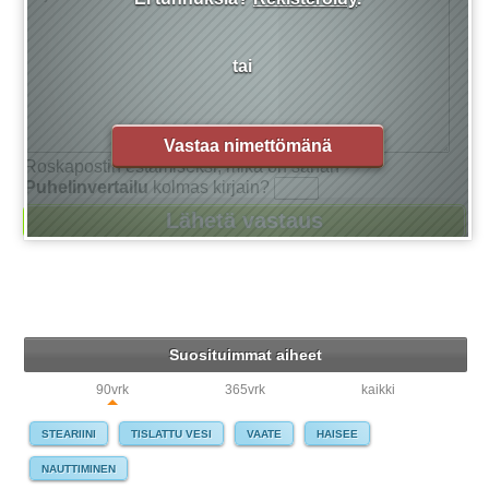
tai
Vastaa nimettömänä
Roskapostin estämiseksi, mikä on sanan
Puhelinvertailu
kolmas kirjain?
Suosituimmat aiheet
90vrk
365vrk
kaikki
STEARIINI
TISLATTU VESI
VAATE
HAISEE
NAUTTIMINEN