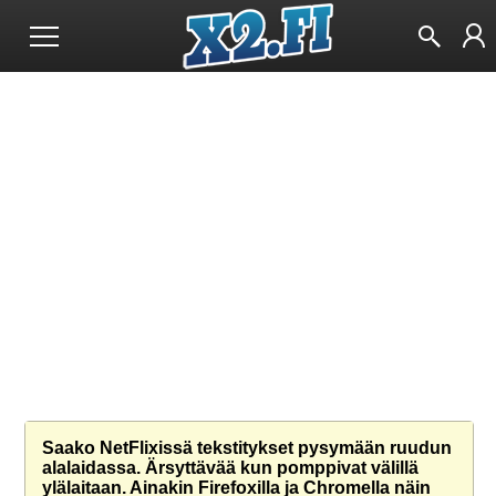
Saako NetFlixissä tekstitykset pysymään ruudun
alalaidassa. Ärsyttävää kun pomppivat välillä
ylälaitaan. Ainakin Firefoxilla ja Chromella näin