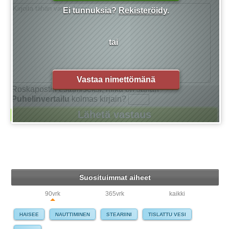
Ei tunnuksia?
Rekisteröidy
.
tai
Vastaa nimettömänä
Roskapostin estämiseksi, mikä on sanan
Puhelinvertailu
kolmas kirjain?
Suosituimmat aiheet
90vrk
365vrk
kaikki
HAISEE
NAUTTIMINEN
STEARIINI
TISLATTU VESI