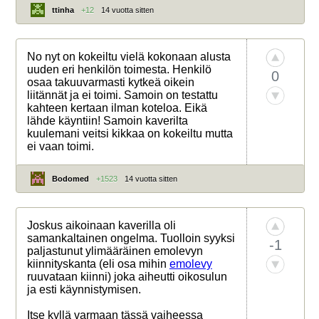
ttinha
+12
14 vuotta sitten
No nyt on kokeiltu vielä kokonaan alusta
uuden eri henkilön toimesta. Henkilö
0
osaa takuuvarmasti kytkeä oikein
liitännät ja ei toimi. Samoin on testattu
kahteen kertaan ilman koteloa. Eikä
lähde käyntiin! Samoin kaverilta
kuulemani veitsi kikkaa on kokeiltu mutta
ei vaan toimi.
Bodomed
+1523
14 vuotta sitten
Joskus aikoinaan kaverilla oli
samankaltainen ongelma. Tuolloin syyksi
-1
paljastunut ylimääräinen emolevyn
kiinnityskanta (eli osa mihin
emolevy
ruuvataan kiinni) joka aiheutti oikosulun
ja esti käynnistymisen.
Itse kyllä varmaan tässä vaiheessa