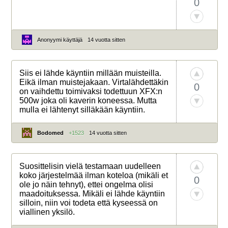
0
Anonyymi käyttäjä
14 vuotta sitten
Siis ei lähde käyntiin millään muisteilla.
Eikä ilman muistejakaan. Virtalähdettäkin
0
on vaihdettu toimivaksi todettuun XFX:n
500w joka oli kaverin koneessa. Mutta
mulla ei lähtenyt silläkään käyntiin.
Bodomed
+1523
14 vuotta sitten
Suosittelisin vielä testamaan uudelleen
koko järjestelmää ilman koteloa (mikäli et
0
ole jo näin tehnyt), ettei ongelma olisi
maadoituksessa. Mikäli ei lähde käyntiin
silloin, niin voi todeta että kyseessä on
viallinen yksilö.