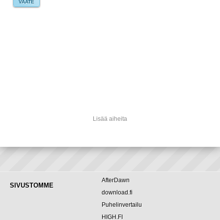
VAATE
Lisää aiheita
AfterDawn
SIVUSTOMME
download.fi
Puhelinvertailu
HIGH.FI