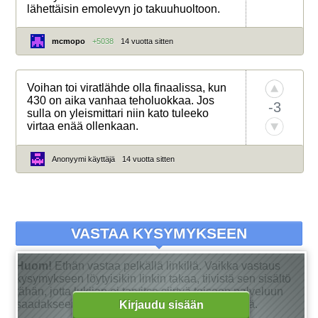
lähettäisin emolevyn jo takuuhuoltoon.
mcmopo
+5038
14 vuotta sitten
Voihan toi viratlähde olla finaalissa, kun
430 on aika vanhaa teholuokkaa. Jos
-3
sulla on yleismittari niin kato tuleeko
virtaa enää ollenkaan.
Anonyymi käyttäjä
14 vuotta sitten
VASTAA KYSYMYKSEEN
Huom!
Ethän vastaa pelkällä linkillä. Vaikka vastaus
kysymykseen löytyisikin linkin takaa, tiivistä sen sisältö
tähän, jotta lukijan ei tarvitse siirtyä toiseen palveluun
saadakseen tarkan vastauksen kysymykseensä.
Kirjaudu sisään