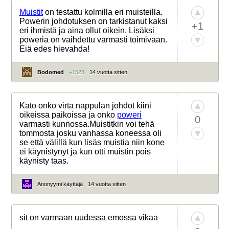
Muistit
on testattu kolmilla eri muisteilla.
Powerin johdotuksen on tarkistanut kaksi
+1
eri ihmistä ja aina ollut oikein. Lisäksi
poweria on vaihdettu varmasti toimivaan.
Eiä edes hievahda!
Bodomed
+1523
14 vuotta sitten
Kato onko virta nappulan johdot kiini
oikeissa paikoissa ja onko
poweri
0
varmasti kunnossa.Muistitkin voi tehä
tommosta josku vanhassa koneessa oli
se että välillä kun lisäs muistia niin kone
ei käynistynyt ja kun otti muistin pois
käynisty taas.
Anonyymi käyttäjä
14 vuotta sitten
sit on varmaan uudessa emossa vikaa