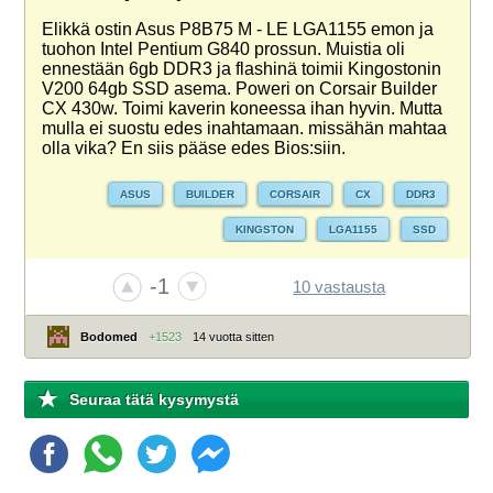
Elikkä ostin Asus P8B75 M - LE LGA1155 emon ja
tuohon Intel Pentium G840 prossun. Muistia oli
ennestään 6gb DDR3 ja flashinä toimii Kingostonin
V200 64gb SSD asema. Poweri on Corsair Builder
CX 430w. Toimi kaverin koneessa ihan hyvin. Mutta
mulla ei suostu edes inahtamaan. missähän mahtaa
olla vika? En siis pääse edes Bios:siin.
ASUS
BUILDER
CORSAIR
CX
DDR3
KINGSTON
LGA1155
SSD
-1
10 vastausta
Bodomed
+1523
14 vuotta sitten
Seuraa tätä kysymystä