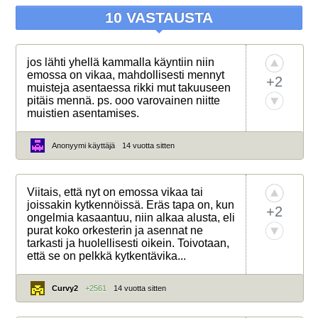
10 VASTAUSTA
jos lähti yhellä kammalla käyntiin niin
emossa on vikaa, mahdollisesti mennyt
+2
muisteja asentaessa rikki mut takuuseen
pitäis mennä. ps. ooo varovainen niitte
muistien asentamises.
Anonyymi käyttäjä
14 vuotta sitten
Viitais, että nyt on emossa vikaa tai
joissakin kytkennöissä. Eräs tapa on, kun
+2
ongelmia kasaantuu, niin alkaa alusta, eli
purat koko orkesterin ja asennat ne
tarkasti ja huolellisesti oikein. Toivotaan,
että se on pelkkä kytkentävika...
Curvy2
+2561
14 vuotta sitten