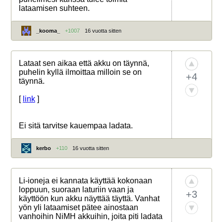
lataamisen suhteen.
_kooma_
+1007
16 vuotta sitten
Lataat sen aikaa että akku on täynnä,
puhelin kyllä ilmoittaa milloin se on
+4
täynnä.
[
link
]
Ei sitä tarvitse kauempaa ladata.
kerbo
+110
16 vuotta sitten
Li-ioneja ei kannata käyttää kokonaan
loppuun, suoraan laturiin vaan ja
+3
käyttöön kun akku näyttää täyttä. Vanhat
yön yli lataamiset pätee ainostaan
vanhoihin NiMH akkuihin, joita piti ladata