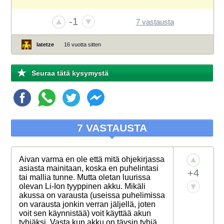
-1
7 vastausta
latetze
16 vuotta sitten
Seuraa tätä kysymystä
7 VASTAUSTA
Aivan varma en ole että mitä ohjekirjassa
asiasta mainitaan, koska en puhelintasi
+4
tai mallia tunne. Mutta oletan luurissa
olevan Li-Ion tyyppinen akku. Mikäli
akussa on varausta (useissa puhelimissa
on varausta jonkin verran jäljellä, joten
voit sen käynnistää) voit käyttää akun
tyhjäksi. Vasta kun akku on täysin tyhjä