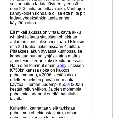
se kannattaa ladata täyteen, yleensä
noin 2-3 tuntia on riittävä aika. Vanhojen
kännyköiden kohdalla oli se että niitä piti
ladata yhdeksänkin tuntia ennen
käyttöön ottoa.
Eli mikäli akussa on virtaa, käytä akku
tyhjäksi ja lataa sitä sitten ohjekirjan
antaman suosituksen mukaan. Uskoisin
että 2-3 tuntia maksimissaan 4, riittää.
Pitääksesi akun hyvässä kunnossa, se
kannattaa purkaa tyhjäksi aina määrä
ajoin (esim kerran kaksi kuukaudessa).
Näin olen toiminut oman
Sony
Ericsson
K750i:n kanssa (joka on kakkos
puhelimenani), v.2006, kestää akku
edelleen nelisen päivää normaalia
käyttöä. Hieman uudempi
K550i
(2008)
kestää reilun viikon. Ja olen molempia
puhelimia ladannut edellä mainitulla
tavalla.
Kuitenkin, kannattaa vielä tarkistaa
puhelimen ohjekirjasta kuinka oman
puhelimesi kanssa tulee toimia