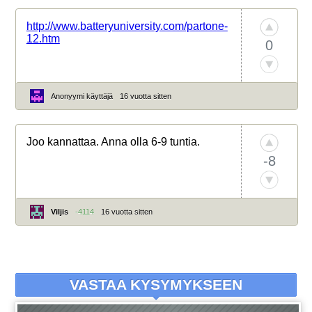
http://www.batteryuniversity.com/partone-
12.htm
0
Anonyymi käyttäjä
16 vuotta sitten
Joo kannattaa. Anna olla 6-9 tuntia.
-8
Viljis
-4114
16 vuotta sitten
VASTAA KYSYMYKSEEN