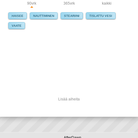
90vrk
365vrk
kaikki
HAISEE
NAUTTIMINEN
STEARIINI
TISLATTU VESI
VAATE
Lisää aiheita
AfterDawn