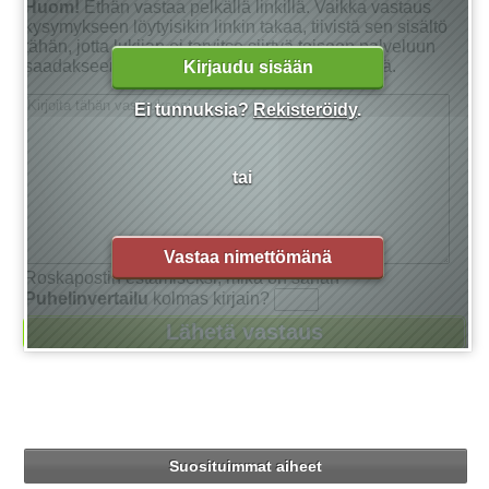
Huom!
Ethän vastaa pelkällä linkillä. Vaikka vastaus
kysymykseen löytyisikin linkin takaa, tiivistä sen sisältö
tähän, jotta lukijan ei tarvitse siirtyä toiseen palveluun
saadakseen tarkan vastauksen kysymykseensä.
Kirjaudu sisään
Ei tunnuksia?
Rekisteröidy
.
tai
Vastaa nimettömänä
Roskapostin estämiseksi, mikä on sanan
Puhelinvertailu
kolmas kirjain?
Suosituimmat aiheet