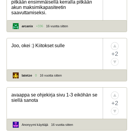
pitkään ensimmäisellä kerralla pitkään
akun maksimikapasiteetin
saavuttamiseksi.
arcanix
+336
16 vuotta sitten
Joo, okei :) Kiitokset sulle
+2
latetze
0
16 vuotta sitten
avaappa se ohjekirja sivu 1-3 eiköhän se
siellä sanota
+2
Anonyymi käyttäjä
16 vuotta sitten