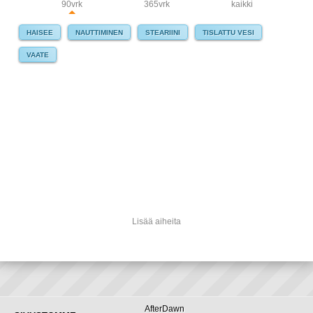
90vrk
365vrk
kaikki
HAISEE
NAUTTIMINEN
STEARIINI
TISLATTU VESI
VAATE
Lisää aiheita
AfterDawn