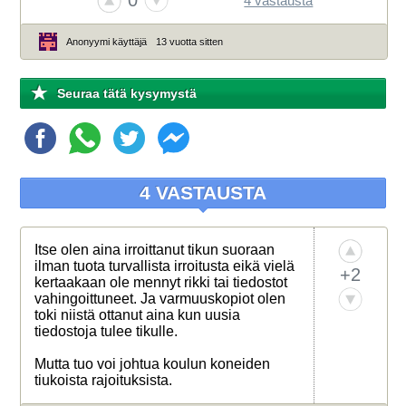
0
4 vastausta
Anonyymi käyttäjä
13 vuotta sitten
Seuraa tätä kysymystä
4 VASTAUSTA
Itse olen aina irroittanut tikun suoraan
ilman tuota turvallista irroitusta eikä vielä
+2
kertaakaan ole mennyt rikki tai tiedostot
vahingoittuneet. Ja varmuuskopiot olen
toki niistä ottanut aina kun uusia
tiedostoja tulee tikulle.
Mutta tuo voi johtua koulun koneiden
tiukoista rajoituksista.