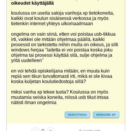
oikeudet käyttäjällä
koulussa on useita satoja vanhoja xp tietokoneita,
kaikki ovat koulun sisäisessä verkossa ja myös
tietenkin internet yhteys ulkomaailmaan
ongelma on vain siinä, etten voi poistaa usb-tikkua
irti, vaikkei ole mitään ohjelmaa päällä, kaikki
prosessit on tarkistettu mihin mulla on oikeus, ja silti
windows herjaa "laitetta ei voi poistaa koska joku
ohjelma tai prosessi käyttää sitä, sulje ohjelma ja
yritä uudelleen"
en voi tehdä opiskelijana mitään, en muuta kuin
repiä sen tikun turvattomasti irti, mikä ei ole kivaa
koska kuljetan koulutiedostoja sillä?
miksi vanha xp tekee tuota? Koulussa on myös
muutamia seiska koneita, niissä usb tikut irtoaa
nätisti ilman ongelmia
MUISTITIKKU
WINDOWS XP