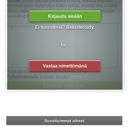
Huom!
Ethän vastaa pelkällä linkillä. Vaikka vastaus
kysymykseen löytyisikin linkin takaa, tiivistä sen sisältö
tähän, jotta lukijan ei tarvitse siirtyä toiseen palveluun
saadakseen tarkan vastauksen kysymykseensä.
Kirjaudu sisään
Ei tunnuksia?
Rekisteröidy
.
tai
Vastaa nimettömänä
Roskapostin estämiseksi, mikä on sanan
Puhelinvertailu
kolmas kirjain?
Suosituimmat aiheet