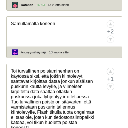
Datanen
+6993
13 vuotta sitten
Samuttamalla koneen
+2
Anonyymi käyttäjä
13 vuotta sitten
Toi turvallinen poistaminenhan on
käytössä siksi, että jotkin kiintolevyt
+1
saattavat kirjoittaa dataa jonkun sisäisen
puskurin kautta levylle, ja viimeisen
kirjoitettu data saattaa ollakkin
puskurissa joka tyhjentyy irroitettaessa.
Tuo turvallinen poisto on sitävarten, että
varmistetaan puskurin tallennus
kiintolevylle. Flash tikulla tuota ongelmaa
ei taas ole, joten kun tiedostonsiirtopalkki
katoaa, voi tikun huoletta poistaa
koneesta.