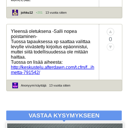
johku12
+201
13 vuotta sitten
Yleensä oletuksena -Salli nopea
poistaminen-
0
Tuossa tapauksessa xp saattaa valittaa
levylle viivästetty kirjoitus epäonnistui,
muttei siitä todellisuudessa ole mitään
haittaa.
Tuossa on lisää aiheesta:
http://keskustelu.afterdawn.com/t.cfm/f...ih
metta-791542/
Anonyymi käyttäjä
13 vuotta sitten
VASTAA KYSYMYKSEEN