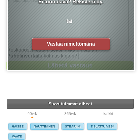
Ei tunnuksia?
Rekisteröidy
.
tai
Vastaa nimettömänä
Roskapostin estämiseksi, mikä on sanan
Puhelinvertailu
kolmas kirjain?
Suosituimmat aiheet
90vrk
365vrk
kaikki
HAISEE
NAUTTIMINEN
STEARIINI
TISLATTU VESI
VAATE