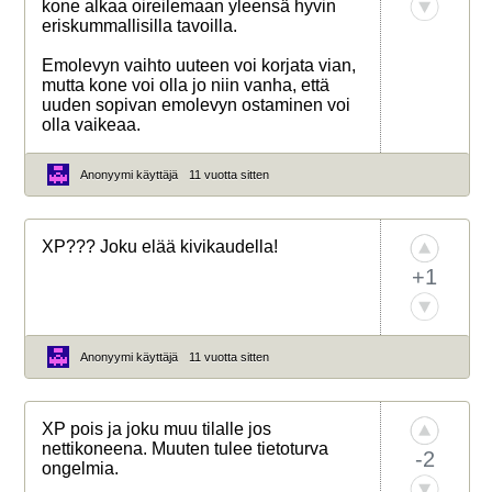
kone alkaa oireilemaan yleensä hyvin
eriskummallisilla tavoilla.
Emolevyn vaihto uuteen voi korjata vian,
mutta kone voi olla jo niin vanha, että
uuden sopivan emolevyn ostaminen voi
olla vaikeaa.
Anonyymi käyttäjä
11 vuotta sitten
XP??? Joku elää kivikaudella!
+1
Anonyymi käyttäjä
11 vuotta sitten
XP pois ja joku muu tilalle jos
nettikoneena. Muuten tulee tietoturva
-2
ongelmia.