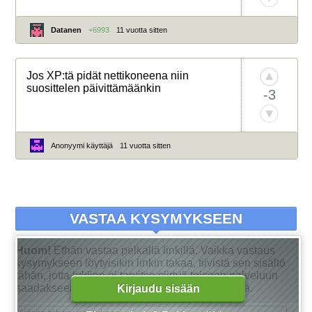
Datanen
+6993
11 vuotta sitten
Jos XP:tä pidät nettikoneena niin
suosittelen päivittämäänkin
-3
Anonyymi käyttäjä
11 vuotta sitten
VASTAA KYSYMYKSEEN
Huom!
Ethän vastaa pelkällä linkillä. Vaikka vastaus
kysymykseen löytyisikin linkin takaa, tiivistä sen sisältö
tähän, jotta lukijan ei tarvitse siirtyä toiseen palveluun
saadakseen tarkan vastauksen kysymykseensä.
Kirjaudu sisään