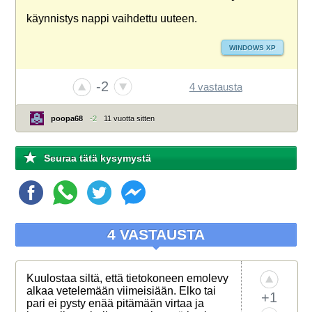
käynnistys nappi vaihdettu uuteen.
WINDOWS XP
-2
4 vastausta
poopa68
-2
11 vuotta sitten
Seuraa tätä kysymystä
4 VASTAUSTA
Kuulostaa siltä, että tietokoneen emolevy
alkaa vetelemään viimeisiään. Elko tai
+1
pari ei pysty enää pitämään virtaa ja