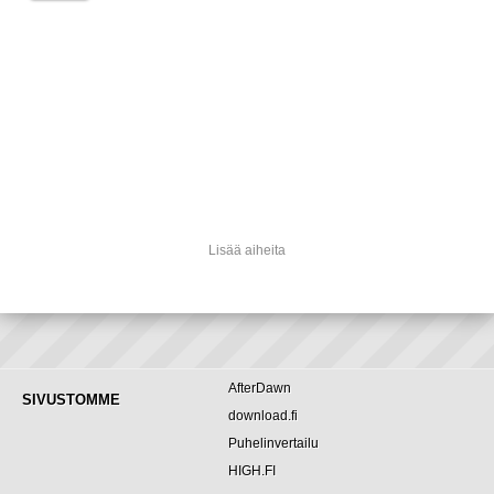
Lisää aiheita
AfterDawn
SIVUSTOMME
download.fi
Puhelinvertailu
HIGH.FI