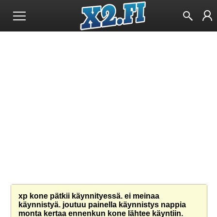
xp kone pätkii käynnityessä. ei meinaa
käynnistyä. joutuu painella käynnistys nappia
monta kertaa ennenkun kone lähtee käyntiin.