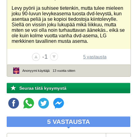
Levy pyörii ja suhisee tietenkin, mutta tulee mieleen
joku 90-luvun levykeasema tuosta dvd-levystä, kun
asentaa peliä ja se kopioi tiedostoja kiintolevylle.
Siellä on vissiin joku lukupää mikä liikkuu, mutta
miten se voi olla noin turhauttavan äänekäs.. eikä se
ole kuin kolme vuotta vanha dvd-asema, LG
merkkinen tavallinen musta asema.
-1
5 vastausta
Anonyymi käyttäjä
13 vuotta sitten
Seuraa tätä kysymystä
5 VASTAUSTA