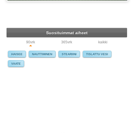
Suosituimmat aiheet
90vrk
365vrk
kaikki
HAISEE
NAUTTIMINEN
STEARIINI
TISLATTU VESI
VAATE