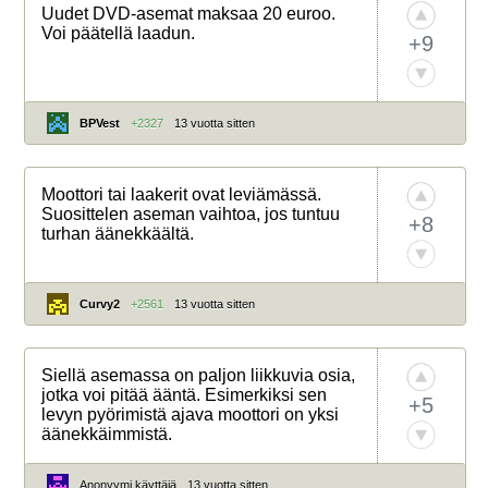
Uudet DVD-asemat maksaa 20 euroo.
Voi päätellä laadun.
+9
BPVest
+2327
13 vuotta sitten
Moottori tai laakerit ovat leviämässä.
Suosittelen aseman vaihtoa, jos tuntuu
+8
turhan äänekkäältä.
Curvy2
+2561
13 vuotta sitten
Siellä asemassa on paljon liikkuvia osia,
jotka voi pitää ääntä. Esimerkiksi sen
+5
levyn pyörimistä ajava moottori on yksi
äänekkäimmistä.
Anonyymi käyttäjä
13 vuotta sitten