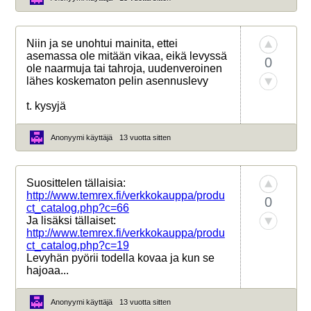
Niin ja se unohtui mainita, ettei
asemassa ole mitään vikaa, eikä levyssä
0
ole naarmuja tai tahroja, uudenveroinen
lähes koskematon pelin asennuslevy
t. kysyjä
Anonyymi käyttäjä
13 vuotta sitten
Suosittelen tällaisia:
http://www.temrex.fi/verkkokauppa/produ
0
ct_catalog.php?c=66
Ja lisäksi tällaiset:
http://www.temrex.fi/verkkokauppa/produ
ct_catalog.php?c=19
Levyhän pyörii todella kovaa ja kun se
hajoaa...
Anonyymi käyttäjä
13 vuotta sitten