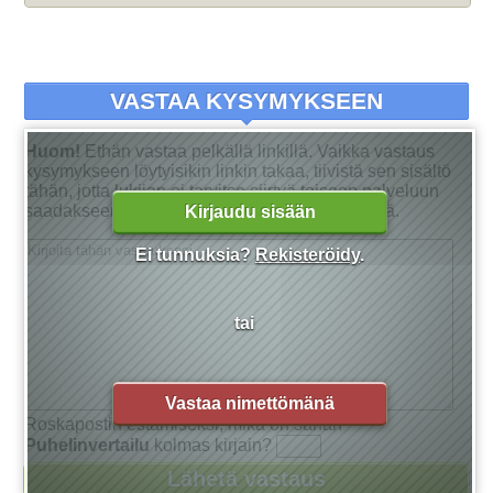
VASTAA KYSYMYKSEEN
Huom!
Ethän vastaa pelkällä linkillä. Vaikka vastaus
kysymykseen löytyisikin linkin takaa, tiivistä sen sisältö
tähän, jotta lukijan ei tarvitse siirtyä toiseen palveluun
saadakseen tarkan vastauksen kysymykseensä.
Kirjaudu sisään
Ei tunnuksia?
Rekisteröidy
.
tai
Vastaa nimettömänä
Roskapostin estämiseksi, mikä on sanan
Puhelinvertailu
kolmas kirjain?